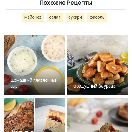
Похожие Рецепты
майонез
салат
сухари
фасоль
Домашний плавленный
сыр
Воздушный боурсак
Видеорецепт: