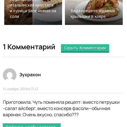
итальянская кростата
и курица запеченная на
Видеорецепт: куриные
соли
крылышки в кляре
1 Комментарий
Скрыть Комментарии
Зухрахон
14 ноября, 2019 в 17:47
Приготовила. Чуть поменяла рецепт: вместо петрушки
-салат айсберг, вместо консерв фасоли—обычная
вареная. Очень вкусно, спасибо???
Войдите, чтобы ответить