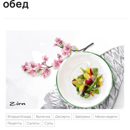
обед
Вторые блюда
Выпечка
Десерты
Завтраки
Меню недели
Рецепты
Салаты
Супы