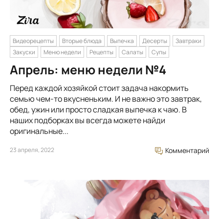
Видеорецепты
Вторые блюда
Выпечка
Десерты
Завтраки
Закуски
Меню недели
Рецепты
Салаты
Супы
Апрель: меню недели №4
Перед каждой хозяйкой стоит задача накормить
семью чем-то вкусненьким. И не важно это завтрак,
обед, ужин или просто сладкая выпечка к чаю. В
наших подборках вы всегда можете найди
оригинальные...
23 апреля, 2022
Комментарий