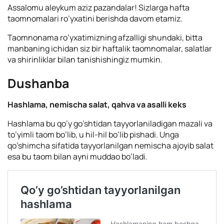
Assalomu aleykum aziz pazandalar! Sizlarga hafta
taomnomalari ro’yxatini berishda davom etamiz.
Taomnonama ro’yxatimizning afzalligi shundaki, bitta
manbaning ichidan siz bir haftalik taomnomalar, salatlar
va shirinliklar bilan tanishishingiz mumkin.
Dushanba
Hashlama, nemischa salat, qahva va asalli keks
Hashlama bu qo’y go’shtidan tayyorlaniladigan mazali va
to’yimli taom bo’lib, u hil-hil bo’lib pishadi. Unga
qo’shimcha sifatida tayyorlanilgan nemischa ajoyib salat
esa bu taom bilan ayni muddao bo’ladi.