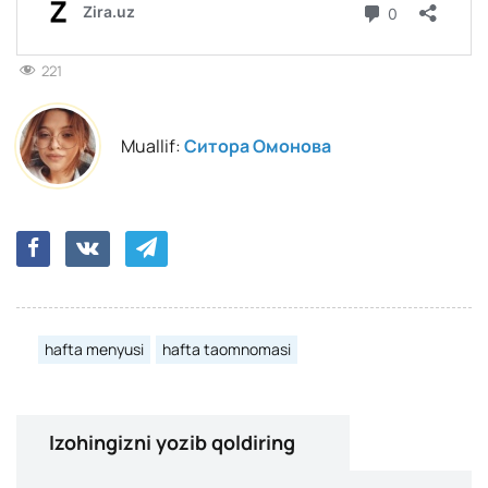
221
Muallif:
Ситора Омонова
hafta menyusi
hafta taomnomasi
Izohingizni yozib qoldiring