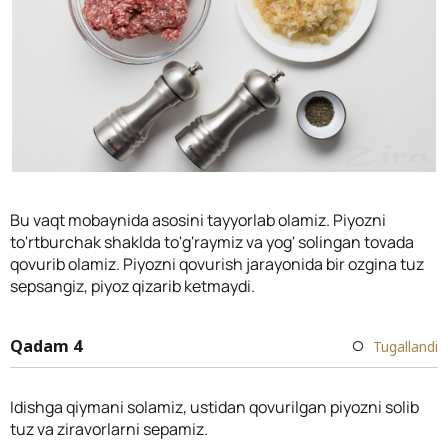
Bu vaqt mobaynida asosini tayyorlab olamiz. Piyozni
to'rtburchak shaklda to'g'raymiz va yog' solingan tovada
qovurib olamiz. Piyozni qovurish jarayonida bir ozgina tuz
sepsangiz, piyoz qizarib ketmaydi.
Qadam 4
Tugallandi
Idishga qiymani solamiz, ustidan qovurilgan piyozni solib
tuz va ziravorlarni sepamiz.