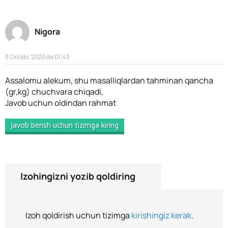
Nigora
3 Oktabr, 2020 da 01:43
Assalomu alekum, shu masalliqlardan tahminan qancha
(gr,kg) chuchvara chiqadi,
Javob uchun oldindan rahmat
Javob berish uchun tizimga kiring
Izohingizni yozib qoldiring
Izoh qoldirish uchun tizimga
kirishingiz kerak
.