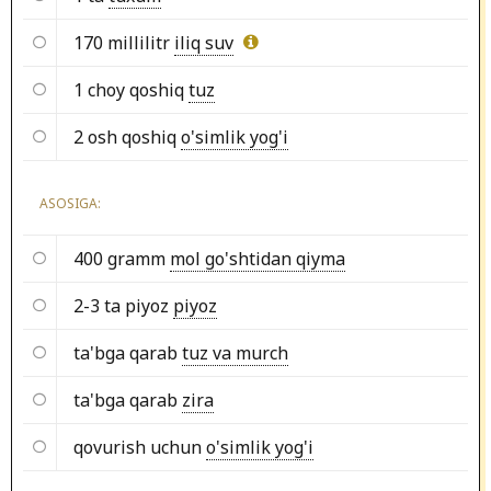
170 millilitr
iliq suv
1 choy qoshiq
tuz
2 osh qoshiq
o'simlik yog'i
ASOSIGA:
400 gramm
mol go'shtidan qiyma
2-3 ta piyoz
piyoz
ta'bga qarab
tuz va murch
ta'bga qarab
zira
qovurish uchun
o'simlik yog'i