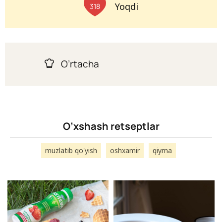
Yoqdi
318
O’rtacha
O’xshash retseptlar
muzlatib qo'yish
oshxamir
qiyma