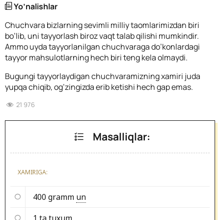
Yo’nalishlar
Chuchvara bizlarning sevimli milliy taomlarimizdan biri
bo’lib, uni tayyorlash biroz vaqt talab qilishi mumkindir.
Ammo uyda tayyorlanilgan chuchvaraga do’konlardagi
tayyor mahsulotlarning hech biri teng kela olmaydi.
Bugungi tayyorlaydigan chuchvaramizning xamiri juda
yupqa chiqib, og’zingizda erib ketishi hech gap emas.
21 976
Masalliqlar:
XAMIRIGA:
400 gramm
un
1 ta
tuxum