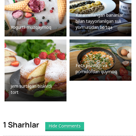
Karamellangan bananlar
bilan tayyorlanilgan suli
Yogurtli muzqaymoq
yormasidan bo’tqa
Feta pishlog’i va
pomidordan quymoq
Jem surtilgan biskvitli
tort
1 Sharhlar
Hide Comments