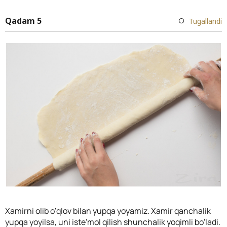
Qadam 5
Tugallandi
Xamirni olib o'qlov bilan yupqa yoyamiz. Xamir qanchalik
yupqa yoyilsa, uni iste'mol qilish shunchalik yoqimli bo'ladi.