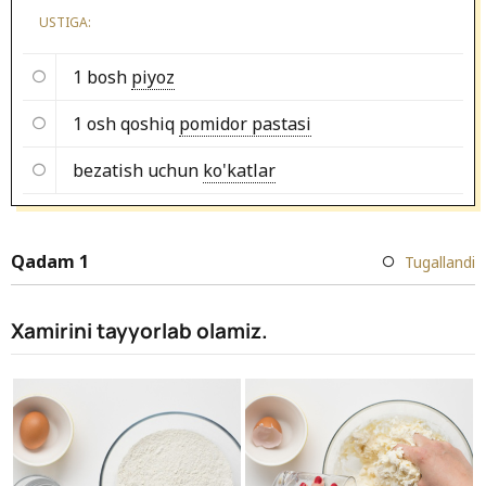
USTIGA:
1 bosh
piyoz
1 osh qoshiq
pomidor pastasi
bezatish uchun
ko'katlar
Qadam 1
Tugallandi
Xamirini tayyorlab olamiz.