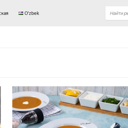
ская
Oʻzbek