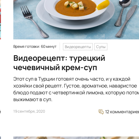
Время готовки: 60 минут
Видеорецепты
Супы
Видеорецепт: турецкий
чечевичный крем-суп
Этот суп в Турции готовят очень часто, и у каждой
хозяйки свой рецепт. Густое, ароматное, наваристое
блюдо подают с четвертинкой лимона, которую пото
выжимают в суп.
й
19 сентября, 2020
12 комментарие