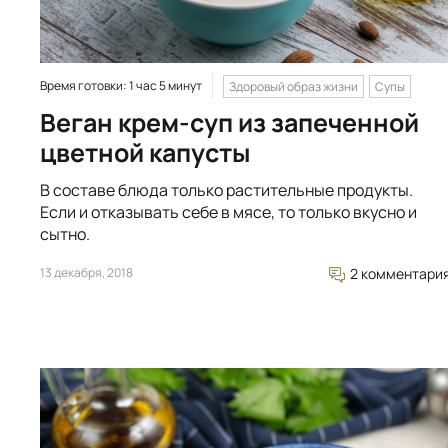
Время готовки: 1 час 5 минут
Здоровый образ жизни
Супы
Веган крем-суп из запеченной
цветной капусты
В составе блюда только растительные продукты.
Если и отказывать себе в мясе, то только вкусно и
сытно.
13 декабря, 2018
2 комментари