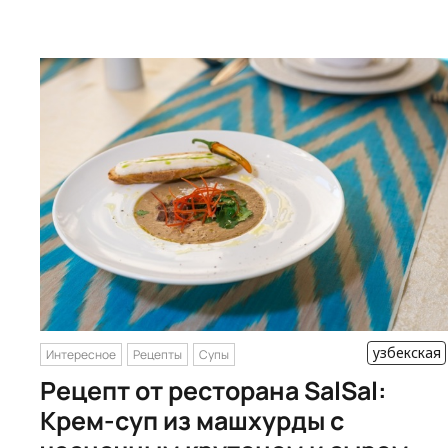
узбекская
Интересное
Рецепты
Супы
Рецепт от ресторана SalSal:
Крем-суп из машхурды с