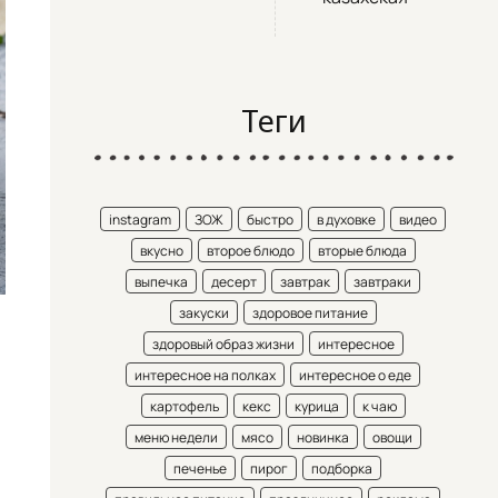
Теги
instagram
ЗОЖ
быстро
в духовке
видео
вкусно
второе блюдо
вторые блюда
выпечка
десерт
завтрак
завтраки
закуски
здоровое питание
здоровый образ жизни
интересное
интересное на полках
интересное о еде
картофель
кекс
курица
к чаю
меню недели
мясо
новинка
овощи
печенье
пирог
подборка