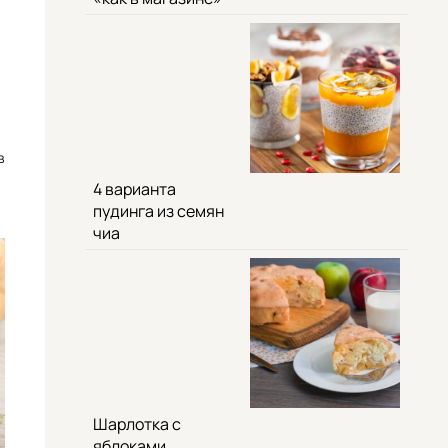
в
4 варианта
пудинга из семян
чиа
Шарлотка с
яблоками