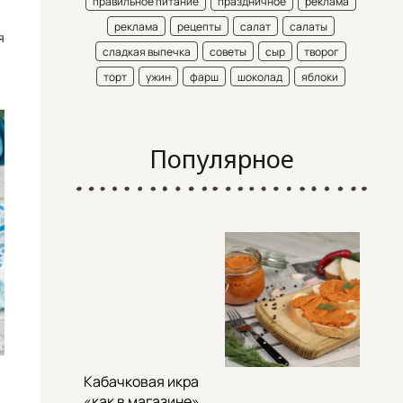
правильное питание
праздничное
реклама
реклама
рецепты
салат
салаты
я
сладкая выпечка
советы
сыр
творог
торт
ужин
фарш
шоколад
яблоки
Популярное
Кабачковая икра
«как в магазине»