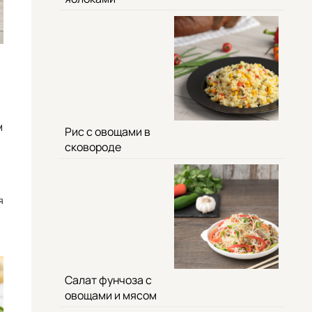
м
Рис с овощами в
сковороде
я
Салат фунчоза с
овощами и мясом