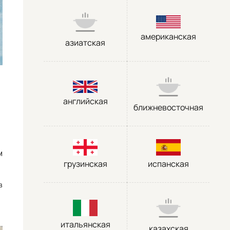
американская
азиатская
английская
ближневосточная
м
грузинская
испанская
в
итальянская
казахская