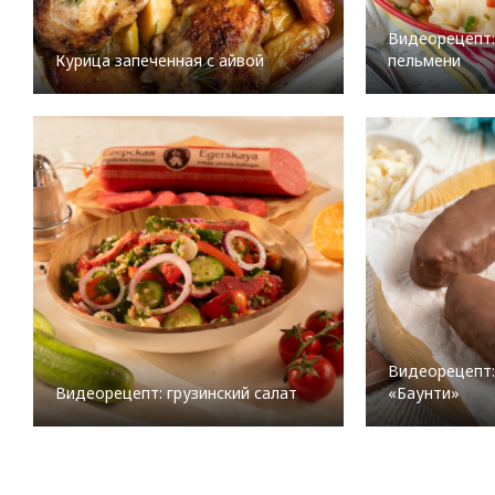
Видеорецепт:
Курица запеченная с айвой
пельмени
Видеорецепт:
Видеорецепт: грузинский салат
«Баунти»