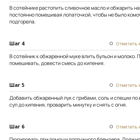
В сотейнике растопить сливочное масло и обжарить на
постоянно помешивая лопаточкой, чтобы не было комоч
подгорела.
Шаг 4
Отметить 
В сотейник к обжаренной муке влить бульон и молоко.
помешивать, довести смесь до кипения.
Шаг 5
Отметить 
Добавить обжаренный лук с грибами, соль и специи по 
суп до кипения, проварить минутку и снять с огня.
Шаг 6
Отметить 
Пюрировать при помощи погружного блендера. Должно