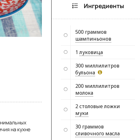
Ингредиенты
500 граммов
шампиньонов
1
луковица
300 миллилитров
бульона
200 миллилитров
молока
2 столовые ложки
муки
минимальных
30 граммов
чия на кухне
сливочного масла