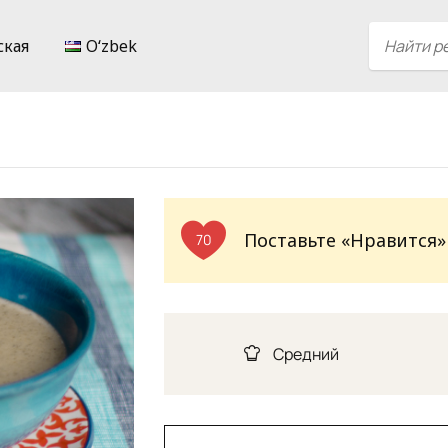
ская
Oʻzbek
Поставьте «Нравится»
70
Средний