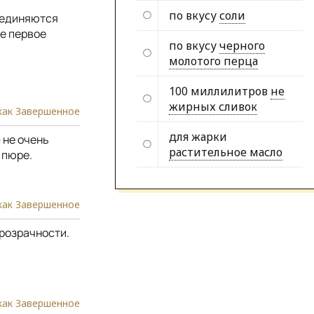
по вкусу
соли
оединяются
ое первое
по вкусу
черного
молотого перца
100 миллилитров
не
жирных сливок
как Завершенное
для жарки
 не очень
растительное масло
 пюре.
как Завершенное
прозрачности.
как Завершенное