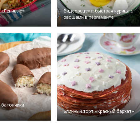
 «Ленивые»
Видеорецепт: быстрая курица с
овощами в пергаменте
 батончики
Блинный торт «Красный бархат»