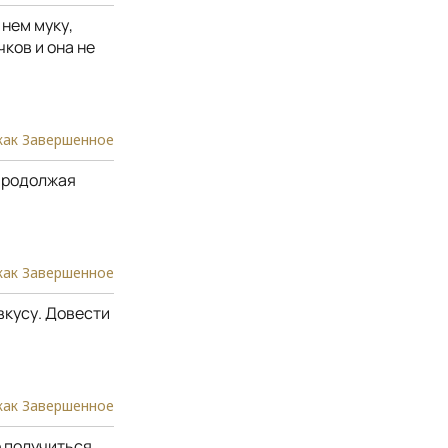
 нем муку,
ков и она не
как Завершенное
 Продолжая
как Завершенное
вкусу. Довести
как Завершенное
 получиться