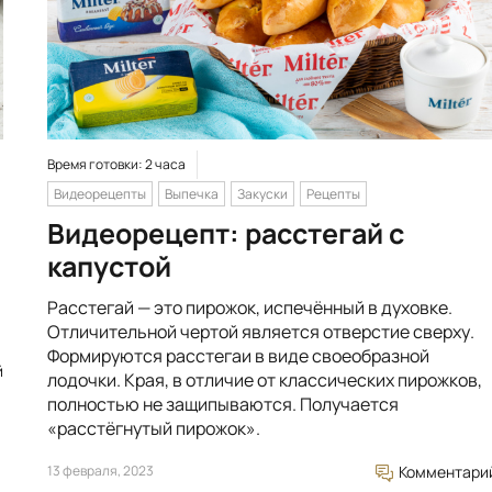
Время готовки: 2 часа
Видеорецепты
Выпечка
Закуски
Рецепты
Видеорецепт: расстегай с
капустой
Расстегай — это пирожок, испечённый в духовке.
Отличительной чертой является отверстие сверху.
Формируются расстегаи в виде своеобразной
й
лодочки. Края, в отличие от классических пирожков,
полностью не защипываются. Получается
«расстёгнутый пирожок».
13 февраля, 2023
Комментари