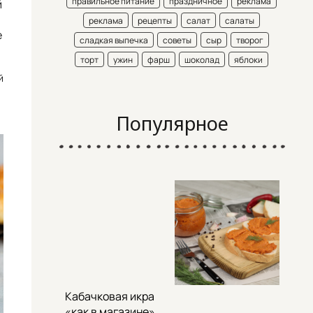
правильное питание
праздничное
реклама
й
реклама
рецепты
салат
салаты
е
сладкая выпечка
советы
сыр
творог
торт
ужин
фарш
шоколад
яблоки
й
Популярное
Кабачковая икра
«как в магазине»