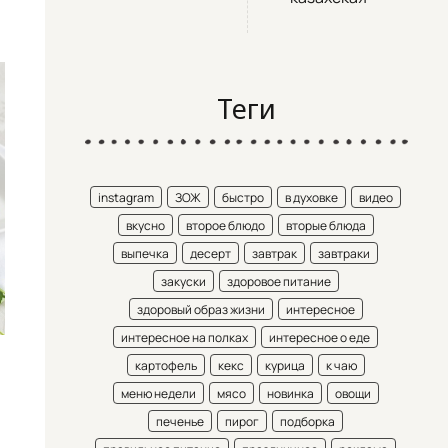
Теги
instagram
ЗОЖ
быстро
в духовке
видео
вкусно
второе блюдо
вторые блюда
выпечка
десерт
завтрак
завтраки
закуски
здоровое питание
здоровый образ жизни
интересное
интересное на полках
интересное о еде
картофель
кекс
курица
к чаю
меню недели
мясо
новинка
овощи
печенье
пирог
подборка