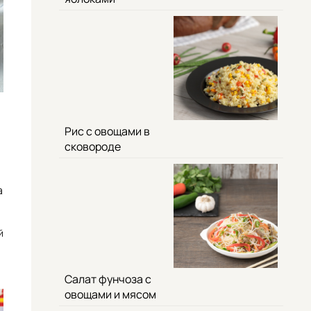
Рис с овощами в
сковороде
а
й
Салат фунчоза с
овощами и мясом