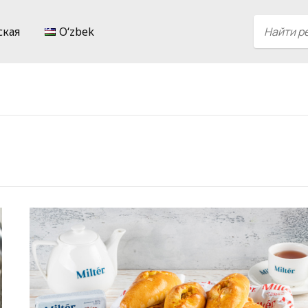
ская
Oʻzbek