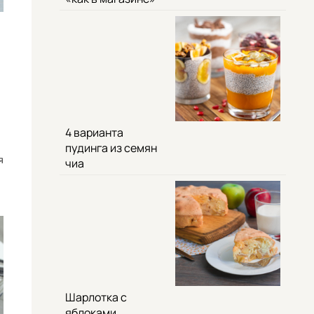
4 варианта
пудинга из семян
я
чиа
Шарлотка с
яблоками