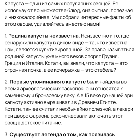
Капуста — один из самых популярных овощей. Ее
используют во множестве блюд, она сытная, полезная
и низкокалорийная. Мы собрали интересные факты об
этом овоще, удивляйтесь вместе с нами!
1.
Родина капусты неизвестна.
Неизвестно и то, где
обнаружили капусту в диком виде — та, что известна
нам, является культивированной. За право называться
родиной капусты уже много веков спорят Грузия,
Греция и Италия. Кстати, вы знали, что капуста — это
огромная почка, а ее кочерыжка — это стебель?
2.
Первые упоминания о капусте
были найдены во
время археологических раскопок: они относятся к
каменному и бронзовому веку. А в 15 веке до нашей эры
капусту активно выращивали в Древнем Египте.
Кстати, там ее считали необычайно полезной, а лекари
при дворе фараона рекомендовали включать этот
овощ в детское питание.
3.
Существует легенда о том, как появилась