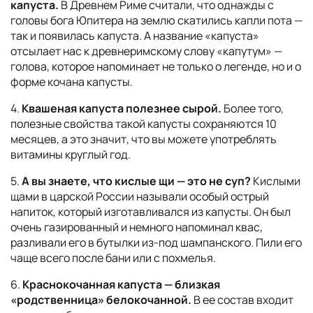
капуста.
В Древнем Риме считали, что однажды с
головы бога Юпитера на землю скатились капли пота —
так и появилась капуста. А название «капуста»
отсылает нас к древнеримскому слову «капутум» —
голова, которое напоминает не только о легенде, но и о
форме кочана капусты.
4.
Квашеная капуста полезнее сырой.
Более того,
полезные свойства такой капусты сохраняются 10
месяцев, а это значит, что вы можете употреблять
витамины круглый год.
5.
А вы знаете, что кислые щи — это не суп?
Кислыми
щами в царской России называли особый острый
напиток, который изготавливался из капусты. Он был
очень газированный и немного напоминал квас,
разливали его в бутылки из-под шампанского. Пили его
чаще всего после бани или с похмелья.
6.
Краснокочанная капуста — близкая
«родственница» белокочанной.
В ее состав входит