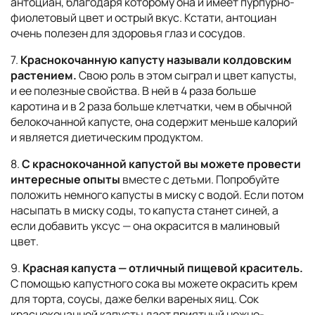
антоциан, благодаря которому она и имеет пурпурно-
фиолетовый цвет и острый вкус. Кстати, антоциан
очень полезен для здоровья глаз и сосудов.
7.
Краснокочанную капусту называли колдовским
растением.
Свою роль в этом сыграл и цвет капусты,
и ее полезные свойства. В ней в 4 раза больше
каротина и в 2 раза больше клетчатки, чем в обычной
белокочанной капусте, она содержит меньше калорий
и является диетическим продуктом.
8.
С краснокочанной капустой вы можете провести
интересные опыты
вместе с детьми. Попробуйте
положить немного капусты в миску с водой. Если потом
насыпать в миску соды, то капуста станет синей, а
если добавить уксус — она окрасится в малиновый
цвет.
9.
Красная капуста — отличный пищевой краситель.
С помощью капустного сока вы можете окрасить крем
для торта, соусы, даже белки вареных яиц. Сок
краснокочанной капусты дает приятный нежно-