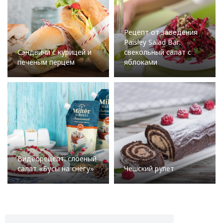
Рецепт от заведения
Paisley Salad Bar:
Сэндвичи с курицей и
свекольный салат с
печеным перцем
яблоками
Видеорецепт: слоеный
салат «Бусы на снегу»
Чешский рулет