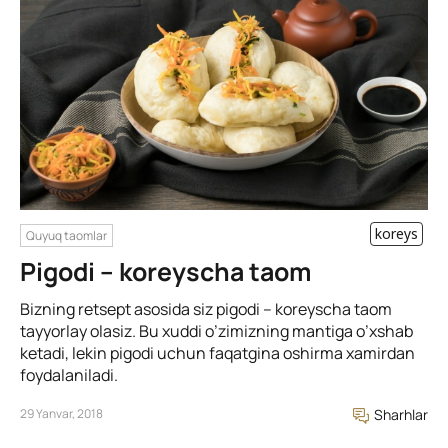
koreys
Quyuq taomlar
Pigodi – koreyscha taom
Bizning retsept asosida siz pigodi – koreyscha taom
tayyorlay olasiz. Bu xuddi o’zimizning mantiga o’xshab
ketadi, lekin pigodi uchun faqatgina oshirma xamirdan
foydalaniladi.
29 Yanvar, 2018
Sharhlar