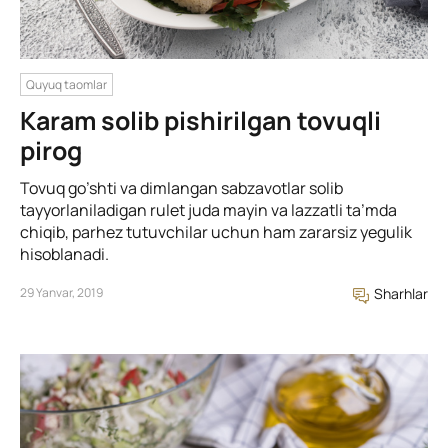
Quyuq taomlar
Karam solib pishirilgan tovuqli
pirog
Tovuq go’shti va dimlangan sabzavotlar solib
tayyorlaniladigan rulet juda mayin va lazzatli ta’mda
chiqib, parhez tutuvchilar uchun ham zararsiz yegulik
hisoblanadi.
29 Yanvar, 2019
Sharhlar