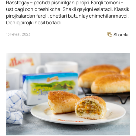
Rasstegay – pechda pishirilgan pirojki. Farqli tomoni –
ustidagi ochiq teshikcha. Shakli qayiqni eslatadi. Klassik
pirojkalardan farqli, chetlari butunlay chimchilanmaydi.
Ochiq pirojki hosil bo’ladi.
13 Fevral, 2023
Sharhlar