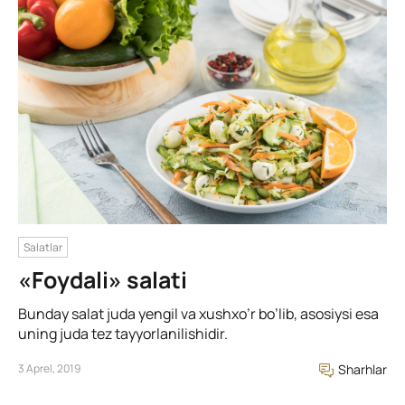
Salatlar
«Foydali» salati
Bunday salat juda yengil va xushxo’r bo’lib, asosiysi esa
uning juda tez tayyorlanilishidir.
3 Aprel, 2019
Sharhlar