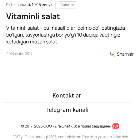
Pishirish vaqti: 10-15 минут
Salatlar
Vitaminli salat
Vitaminli salat – bu masalliqlari doimo qo’l ostingizda
bo’lgan, tayyorlashga bor yo’g’i 10 daqiqa vaqtingiz
ketadigan mazali salat.
29 Noyabr, 2017
Sharhlar
Kontaktlar
Telegram kanali
© 2017-2025 ООО «Zira Chef». Все права защищены.
18+
2017 yil 7-dekabrdagi 1206-sonli elektron OAV ni ro'yxatdan o'tkazish