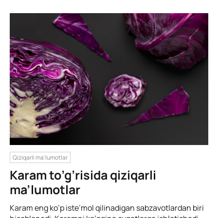
Qiziqarli ma'lumotlar
Karam to’g’risida qiziqarli
ma’lumotlar
Karam eng ko’p iste’mol qilinadigan sabzavotlardan biri