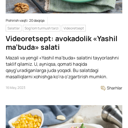
Pishirish vaqti: 20 daqiqa
Salatlar
Sog'lom turmush tarzi
Videoretsept
Videoretsept: avokadolik «Yashil
ma’buda» salati
Mazali va yengil «Yashil ma’buda» salatini tayyorlashni
taklif qilamiz. U, ayniqsa, qomati haqida
qayg’uradiganlarga juda yoqadi. Bu salatdagi
masalliqlarni xohishga ko’ra o’zgartirish mumkin.
16 May, 2023
Sharhlar