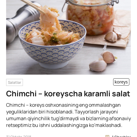
koreys
Salatlar
Chimchi – koreyscha karamli salat
Chimchi – koreys oshxonasining eng ommalashgan
yeguliklaridan biri hisoblanadi. Tayyorlash jarayoni
umuman qiyinchilik tug’dirmaydi va bizlarning afsonaviy
retseptimiz bu ishni uddalashingizga ko’maklashadi.
31 Oktabr, 2018