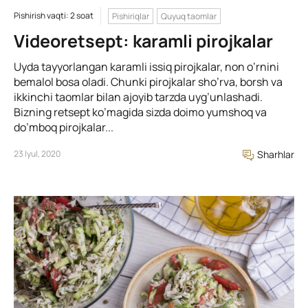
Pishirish vaqti: 2 soat
Pishiriqlar
Quyuq taomlar
Videoretsept: karamli pirojkalar
Uyda tayyorlangan karamli issiq pirojkalar, non o’rnini
bemalol bosa oladi. Chunki pirojkalar sho’rva, borsh va
ikkinchi taomlar bilan ajoyib tarzda uyg’unlashadi.
Bizning retsept ko’magida sizda doimo yumshoq va
do’mboq pirojkalar...
23 Iyul, 2020
Sharhlar