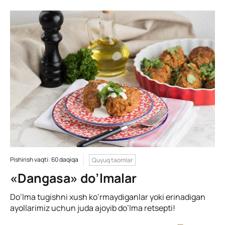
Pishirish vaqti: 60 daqiqa
Quyuq taomlar
«Dangasa» do’lmalar
Do’lma tugishni xush ko’rmaydiganlar yoki erinadigan
ayollarimiz uchun juda ajoyib do’lma retsepti!