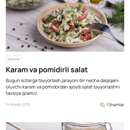
Salatlar
Karam va pomidirli salat
Bugun sizlarga tayyorlash jarayoni bir necha daqiqani
oluvchi karam va pomidordan ajoyib salat tayyorlashni
tavsiya qilamiz.
14 Noyabr, 2018
1 Sharhlar