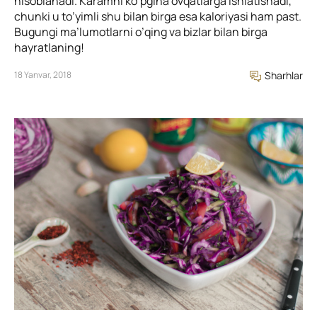
hisoblanadi. Karamni ko’pgina ovqatlarga ishlatishadi,
chunki u to’yimli shu bilan birga esa kaloriyasi ham past.
Bugungi ma’lumotlarni o’qing va bizlar bilan birga
hayratlaning!
18 Yanvar, 2018
Sharhlar