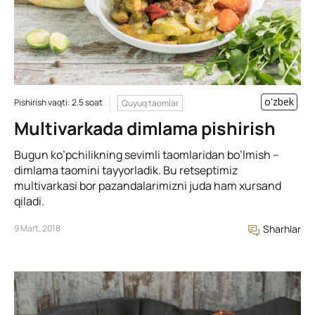
o'zbek
Pishirish vaqti: 2.5 soat
Quyuq taomlar
Multivarkada dimlama pishirish
Bugun ko’pchilikning sevimli taomlaridan bo’lmish –
dimlama taomini tayyorladik. Bu retseptimiz
multivarkasi bor pazandalarimizni juda ham xursand
qiladi.
9 Mart, 2018
Sharhlar