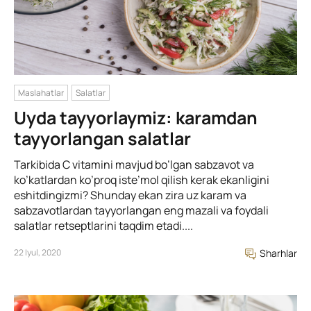
Maslahatlar
Salatlar
Uyda tayyorlaymiz: karamdan
tayyorlangan salatlar
Tarkibida C vitamini mavjud bo’lgan sabzavot va
ko’katlardan ko’proq iste’mol qilish kerak ekanligini
eshitdingizmi? Shunday ekan zira uz karam va
sabzavotlardan tayyorlangan eng mazali va foydali
salatlar retseptlarini taqdim etadi....
22 Iyul, 2020
Sharhlar