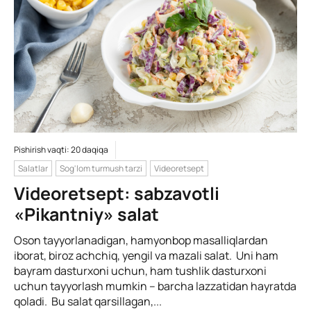
Pishirish vaqti: 20 daqiqa
Salatlar
Sog'lom turmush tarzi
Videoretsept
Videoretsept: sabzavotli
«Pikantniy» salat
Oson tayyorlanadigan, hamyonbop masalliqlardan
iborat, biroz achchiq, yengil va mazali salat. Uni ham
bayram dasturxoni uchun, ham tushlik dasturxoni
uchun tayyorlash mumkin – barcha lazzatidan hayratda
qoladi. Bu salat qarsillagan,...