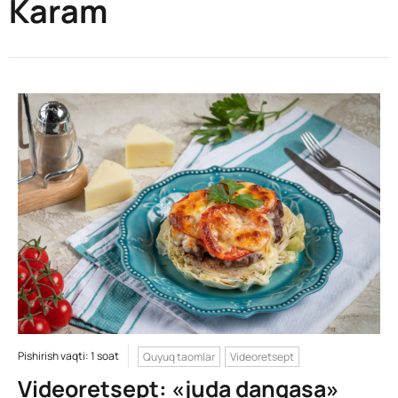
Karam
Pishirish vaqti: 1 soat
Quyuq taomlar
Videoretsept
Videoretsept: «juda dangasa»