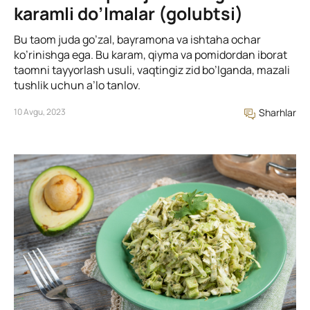
karamli do’lmalar (golubtsi)
Bu taom juda go’zal, bayramona va ishtaha ochar
ko’rinishga ega. Bu karam, qiyma va pomidordan iborat
taomni tayyorlash usuli, vaqtingiz zid bo’lganda, mazali
tushlik uchun a’lo tanlov.
10 Avgu, 2023
Sharhlar