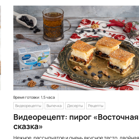
Время готовки: 1,5 часа
Видеорецепты
Выпечка
Десерты
Рецепты
Видеорецепт: пирог «Восточная
сказка»
Нежное, рассыпчатое и очень вкусное тесто, двойна