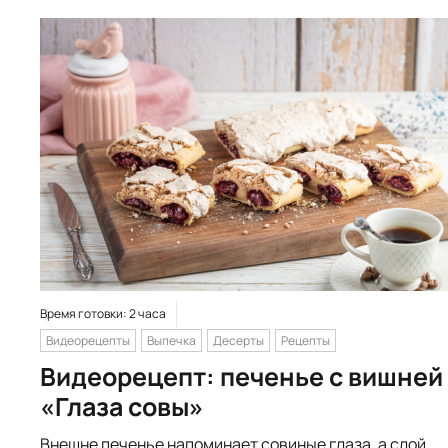
Время готовки: 2 часа
Видеорецепты
Выпечка
Десерты
Рецепты
Видеорецепт: печенье с вишней
«Глаза совы»
Внешне печенье напоминает совиные глаза, а слой