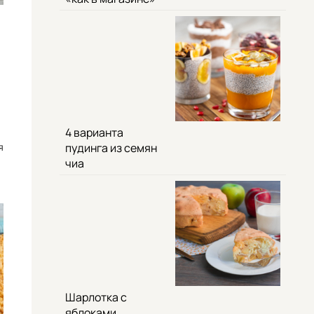
4 варианта
я
пудинга из семян
чиа
Шарлотка с
яблоками