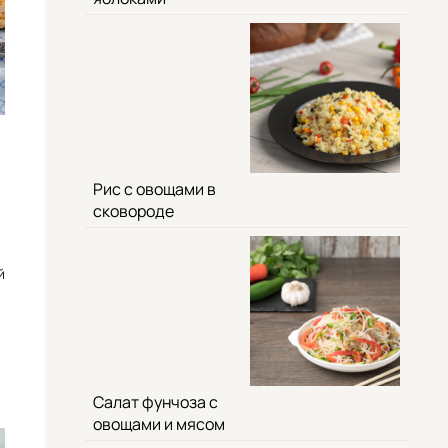
Рис с овощами в
сковороде
й
Салат фунчоза с
овощами и мясом