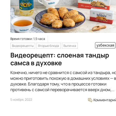
Время готовки: 1,5 часа
узбекская
Видеорецепты
Вторые блюда
Выпечка
Видеорецепт: слоеная тандыр
самса в духовке
Конечно, ничего не сравнится с самсой из тандыра, н
можно приготовить похожую в домашних условиях — 
духовке. Благодаря тому, что в процессе готовки
противень с самсой переворачивается вверх дном,...
5 ноября, 2022
Комментари