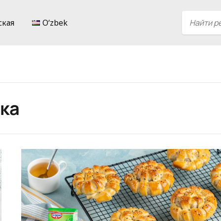
ская
Oʻzbek
ка