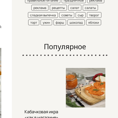
правильное питание
праздничное
реклама
реклама
рецепты
салат
салаты
сладкая выпечка
советы
сыр
творог
торт
ужин
фарш
шоколад
яблоки
й
Популярное
Кабачковая икра
«как в магазине»