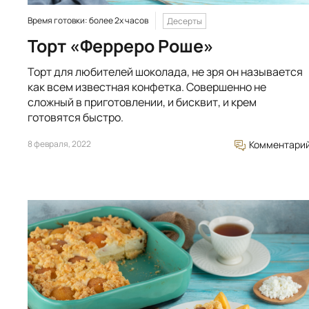
Время готовки: более 2х часов
Десерты
Торт «Ферреро Роше»
Торт для любителей шоколада, не зря он называется
как всем известная конфетка. Совершенно не
сложный в приготовлении, и бисквит, и крем
готовятся быстро.
8 февраля, 2022
Комментари