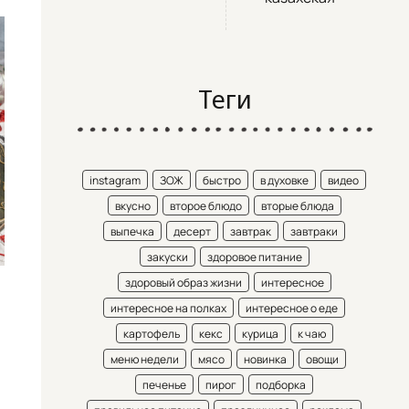
Теги
instagram
ЗОЖ
быстро
в духовке
видео
вкусно
второе блюдо
вторые блюда
выпечка
десерт
завтрак
завтраки
закуски
здоровое питание
здоровый образ жизни
интересное
интересное на полках
интересное о еде
картофель
кекс
курица
к чаю
меню недели
мясо
новинка
овощи
печенье
пирог
подборка
я