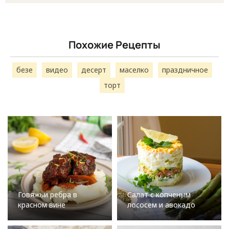
Похожие Рецепты
безе
видео
десерт
маселко
праздничное
торт
Говяжьи ребра в
Салат с копченым
красном вине
лососем и авокадо