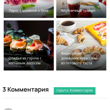
Пирог с малиной и безе
Клубничный трайфл
Видеорецепт:
Оладьи из гороха с
домашние круассаны
копченым лососем
из готового теста
3 Комментария
Скрыть Комментарии