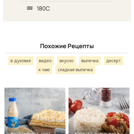
180С
Похожие Рецепты
в духовке
видео
вкусно
выпечка
десерт
к чаю
сладкая выпечка
Видеорецепт: торт
Курица с ананасами и