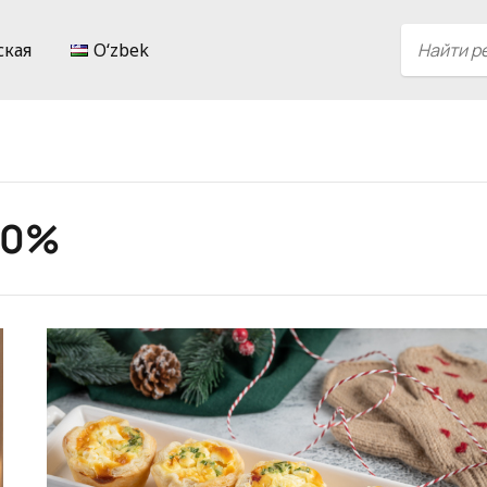
ская
Oʻzbek
20%