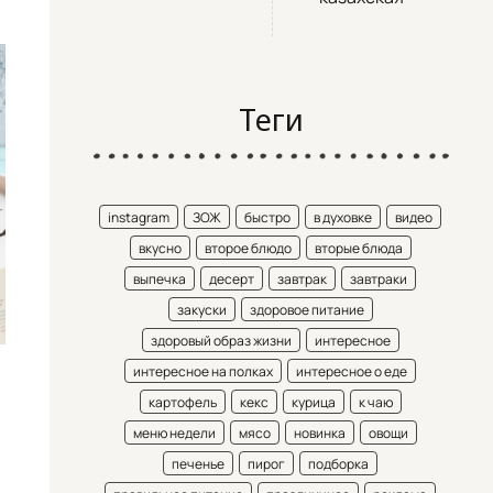
Теги
instagram
ЗОЖ
быстро
в духовке
видео
вкусно
второе блюдо
вторые блюда
выпечка
десерт
завтрак
завтраки
закуски
здоровое питание
здоровый образ жизни
интересное
интересное на полках
интересное о еде
картофель
кекс
курица
к чаю
меню недели
мясо
новинка
овощи
печенье
пирог
подборка