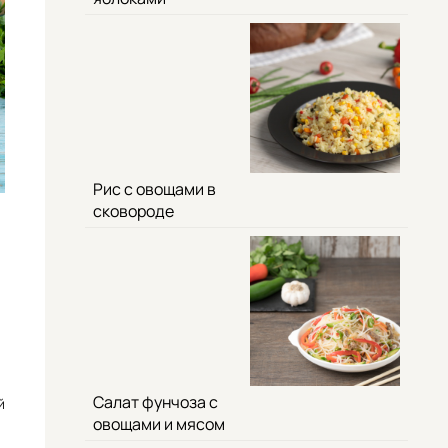
Рис с овощами в
сковороде
Салат фунчоза с
й
овощами и мясом