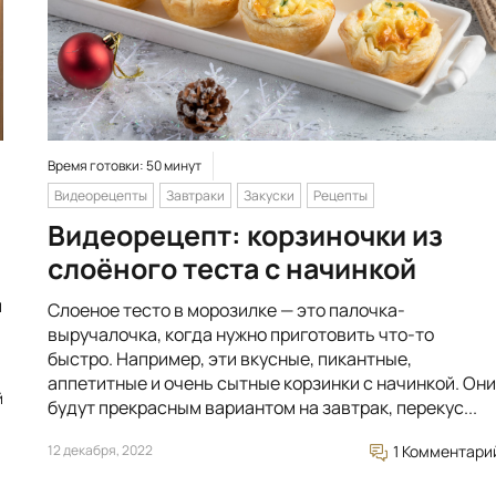
Время готовки: 50 минут
Видеорецепты
Завтраки
Закуски
Рецепты
Видеорецепт: корзиночки из
слоёного теста с начинкой
й
Слоеное тесто в морозилке — это палочка-
выручалочка, когда нужно приготовить что-то
быстро. Например, эти вкусные, пикантные,
аппетитные и очень сытные корзинки с начинкой. Они
й
будут прекрасным вариантом на завтрак, перекус...
12 декабря, 2022
1 Комментари