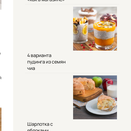
е
4 варианта
пудинга из семян
чиа
й
Шарлотка с
яблоками