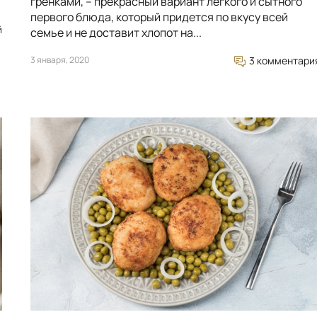
гренками, – прекрасный вариант легкого и сытного
первого блюда, который придется по вкусу всей
й
семье и не доставит хлопот на...
3 января, 2020
3 комментари