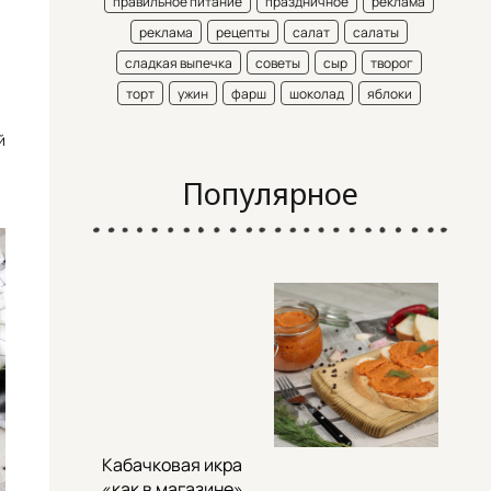
правильное питание
праздничное
реклама
реклама
рецепты
салат
салаты
сладкая выпечка
советы
сыр
творог
торт
ужин
фарш
шоколад
яблоки
й
Популярное
Кабачковая икра
«как в магазине»