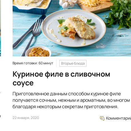
Время готовки: 60 минут
Вторые блюда
Куриное филе в сливочном
соусе
.
Приготовленное данным способом куриное филе
получается сочным, нежным и ароматным, во многом
благодаря некоторым секретам приготовления.
в
22 января, 2020
Комментари