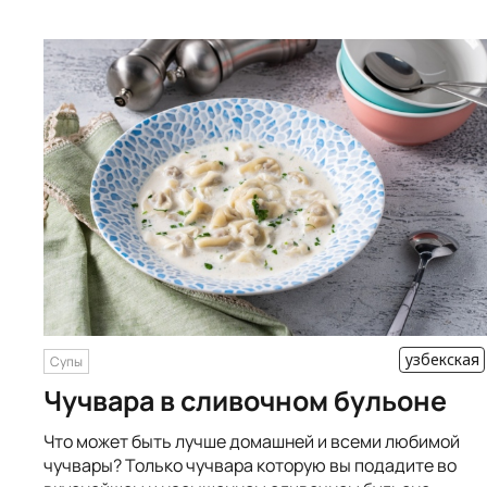
узбекская
Супы
Чучвара в сливочном бульоне
Что может быть лучше домашней и всеми любимой
чучвары? Только чучвара которую вы подадите во