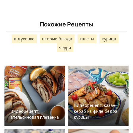
Похожие Рецепты
в духовке
вторые блюда
галеты
курица
черри
Видеорецепт: казан-
Видеорецепт:
кебаб из филе бедра
апельсиновая плетенка
курицы