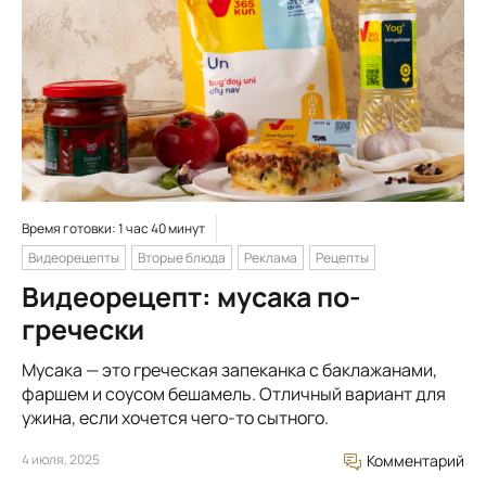
Время готовки: 1 час 40 минут
Видеорецепты
Вторые блюда
Реклама
Рецепты
Видеорецепт: мусака по-
гречески
Мусака — это греческая запеканка с баклажанами,
фаршем и соусом бешамель. Отличный вариант для
ужина, если хочется чего-то сытного.
4 июля, 2025
Комментарий