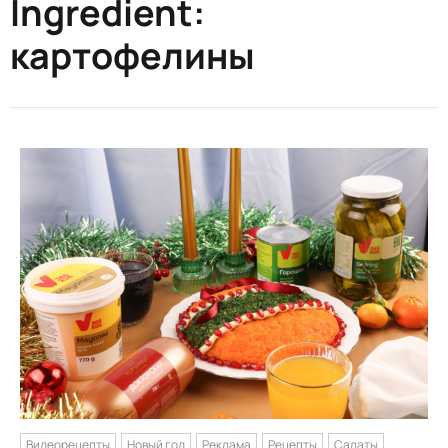
Ingredient:
картофелины
Видеорецепты
Новый год
Реклама
Рецепты
Салаты