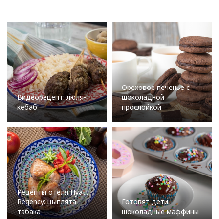
Ореховое печенье с
Видеорецепт: люля-
шоколадной
кебаб
прослойкой
Рецепты отеля Hyatt
Regency: цыплята
Готовят дети:
табака
шоколадные маффины