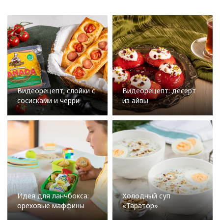
Видеорецепт: слойки с
Видеорецепт: десерт
сосисками и черри
из айвы
Идея для ланчбокса:
Холодный суп
ореховые маффины
«Таратор»