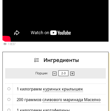
1 837
Ингредиенты
Порции:
1 килограмм
куриных крылышек
200 граммов
сливового маринада Маселко
1 килограмм
картофелины