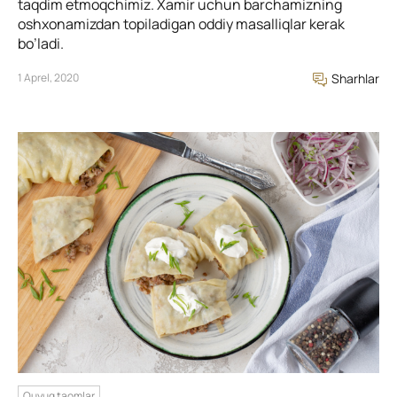
taqdim etmoqchimiz. Xamir uchun barchamizning
oshxonamizdan topiladigan oddiy masalliqlar kerak
bo’ladi.
1 Aprel, 2020
Sharhlar
Quyuq taomlar