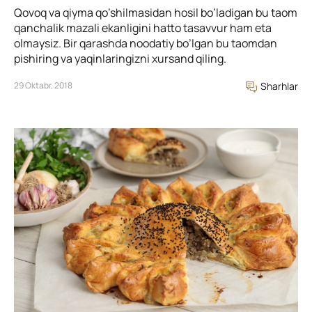
Qovoq va qiyma qo’shilmasidan hosil bo’ladigan bu taom
qanchalik mazali ekanligini hatto tasavvur ham eta
olmaysiz. Bir qarashda noodatiy bo’lgan bu taomdan
pishiring va yaqinlaringizni xursand qiling.
29 Oktabr, 2018
Sharhlar