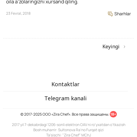
oila a’zolaringizni xursand qiling.
23 Fevral, 2018
Sharhlar
Keyingi
Kontaktlar
Telegram kanali
© 2017-2025 ООО «Zira Chef». Все права защищены.
18+
2017 yil 7-dekabrdagi 1206-sonli elektron OAV ni ro'yxatdan o'tkazish
Bosh muharrir: Sultonova Ra’no Furqat qizi
Ta'sischi: "Zira Chef" MChJ