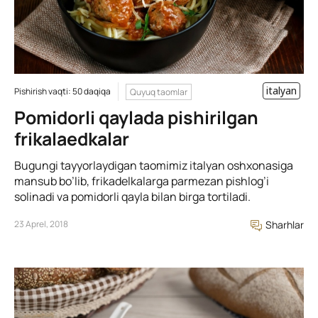
italyan
Pishirish vaqti: 50 daqiqa
Quyuq taomlar
Pomidorli qaylada pishirilgan
frikalaedkalar
Bugungi tayyorlaydigan taomimiz italyan oshxonasiga
mansub bo’lib, frikadelkalarga parmezan pishlog’i
solinadi va pomidorli qayla bilan birga tortiladi.
23 Aprel, 2018
Sharhlar