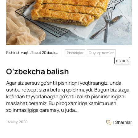
Pishirish vaqti: 1 soat 20 daqiqa
Pishiriqlar
Quyuq taomlar
o'zbek
O’zbekcha balish
Agar siz sersuv go’shtli pishiriqni yoqtirsangiz, unda
ushbu retsept sizni befarq qoldirmaydi. Bugun biz sizga
kefirdan tayyorlanagan go’shtli balish pishirishingizni
maslahat beramiz. Bu pirog xamiriga xamirturush
solinmasligiga qaramay, u juda...
14 May, 2020
1 Sharhlar