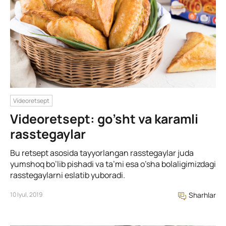
Videoretsept
Videoretsept: go’sht va karamli
rasstegaylar
Bu retsept asosida tayyorlangan rasstegaylar juda
yumshoq bo’lib pishadi va ta’mi esa o’sha bolaligimizdagi
rasstegaylarni eslatib yuboradi.
10 Iyul, 2019
Sharhlar