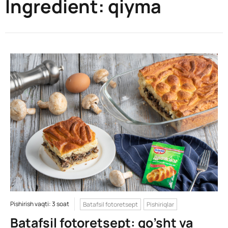
Ingredient:
qiyma
Pishirish vaqti: 3 soat
Batafsil fotoretsept
Pishiriqlar
Batafsil fotoretsept: go’sht va