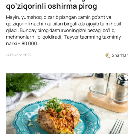
qo’ziqorinli oshirma pirog
Mayin, yumshoq, qizarib pishgan xamir, go’sht va
qo’ziqorinli nachinka bilan birgalikda ajoyib ta’m hosil
qiladi. Bunday pirog dasturxoningizni bezagi bo’lib,
mehmonlarni lol qoldiradi. Tayyor taomning taxminiy
narxi – 80 000...
14 Dekabr, 2022
Sharhlar