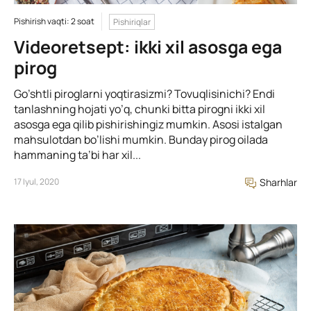
Pishirish vaqti: 2 soat
Pishiriqlar
Videoretsept: ikki xil asosga ega
pirog
Go’shtli piroglarni yoqtirasizmi? Tovuqlisinichi? Endi
tanlashning hojati yo’q, chunki bitta pirogni ikki xil
asosga ega qilib pishirishingiz mumkin. Asosi istalgan
mahsulotdan bo’lishi mumkin. Bunday pirog oilada
hammaning ta’bi har xil...
17 Iyul, 2020
Sharhlar