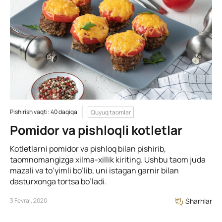
Pishirish vaqti: 40 daqiqa
Quyuq taomlar
Pomidor va pishloqli kotletlar
Kotletlarni pomidor va pishloq bilan pishirib,
taomnomangizga xilma-xillik kiriting. Ushbu taom juda
mazali va to’yimli bo’lib, uni istagan garnir bilan
dasturxonga tortsa bo’ladi.
3 Fevral, 2020
Sharhlar