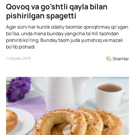
Qovoq va go’shtli qayla bilan
pishirilgan spagetti
Agar sizni har kunlik odatiy taomlar qoniqtirmay qo’ygan
bo’lsa, unda mana bunday yangicha ta’mli taomdan
pishirib ko’ring. Bunday taom juda yumshoq va mazali
bo’lib pishadi.
11 Noyabr, 2019
Sharhlar