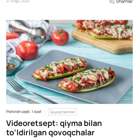
27 Avgu, 2022
Sharhlar
Pishirish vaqti: 1 soat
Quyuq taomlar
Videoretsept: qiyma bilan
to’ldirilgan qovoqchalar