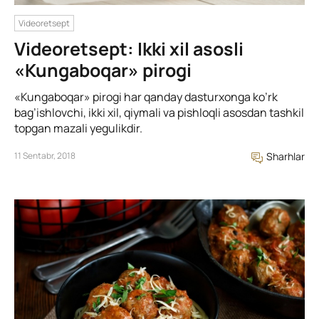
Videoretsept
Videoretsept: Ikki xil asosli
«Kungaboqar» pirogi
«Kungaboqar» pirogi har qanday dasturxonga ko’rk
bag’ishlovchi, ikki xil, qiymali va pishloqli asosdan tashkil
topgan mazali yegulikdir.
11 Sentabr, 2018
Sharhlar