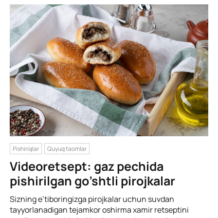
Pishiriqlar
Quyuq taomlar
Videoretsept: gaz pechida
pishirilgan go’shtli pirojkalar
Sizning e’tiboringizga pirojkalar uchun suvdan
tayyorlanadigan tejamkor oshirma xamir retseptini