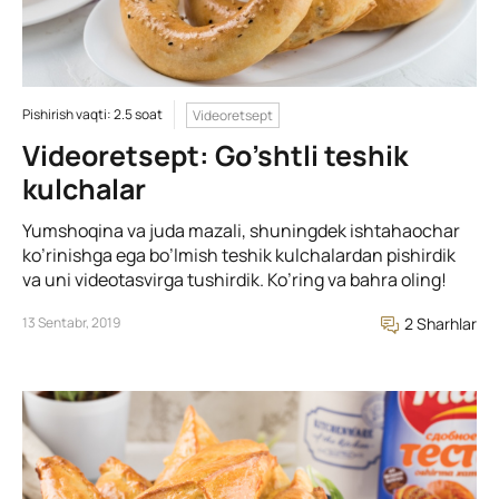
Pishirish vaqti: 2.5 soat
Videoretsept
Videoretsept: Go’shtli teshik
kulchalar
Yumshoqina va juda mazali, shuningdek ishtahaochar
ko’rinishga ega bo’lmish teshik kulchalardan pishirdik
va uni videotasvirga tushirdik. Ko’ring va bahra oling!
13 Sentabr, 2019
2 Sharhlar