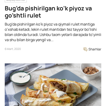
Bug’da pishirilgan ko’k piyoz va
go’shtli rulet
Bug’da pishirilgan ko’k piyoz va qiymali rulet mantiga
o’xshab ketadi, lekin rulet mantidan tez tayyor bo’lishi
bilan oldinda turadi. Ushbu taom yetarli darajada to’yimli
va shu bilan birga yengil va...
6 Mart, 2020
Sharhlar