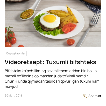
Quyuq taomlar
Videoretsept: Tuxumli bifshteks
Bifshteks ko’pchilikning sevimli taomlaridan biri bo’lib,
mazali bo’libgina qolmasdan juda to’yimli hamdir.
Chunki unda qiymadan tashqari qovurilgan tuxum ham
mavjud.
30 Mart, 2018
Sharhlar