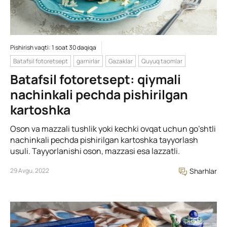
Pishirish vaqti: 1 soat 30 daqiqa
Batafsil fotoretsept
garnirlar
Gazaklar
Quyuq taomlar
Batafsil fotoretsept: qiymali
nachinkali pechda pishirilgan
kartoshka
Oson va mazzali tushlik yoki kechki ovqat uchun go’shtli
nachinkali pechda pishirilgan kartoshka tayyorlash
usuli. Tayyorlanishi oson, mazzasi esa lazzatli.
29 Avgu, 2022
Sharhlar