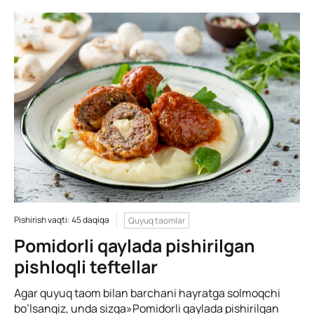
Pishirish vaqti: 45 daqiqa
Quyuq taomlar
Pomidorli qaylada pishirilgan
pishloqli teftellar
Agar quyuq taom bilan barchani hayratga solmoqchi
bo’lsangiz, unda sizga»Pomidorli qaylada pishirilgan