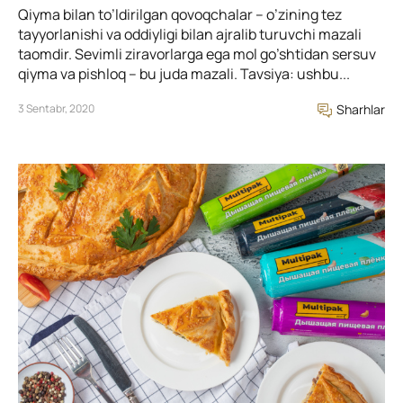
Qiyma bilan to’ldirilgan qovoqchalar – o’zining tez
tayyorlanishi va oddiyligi bilan ajralib turuvchi mazali
taomdir. Sevimli ziravorlarga ega mol go’shtidan sersuv
qiyma va pishloq – bu juda mazali. Tavsiya: ushbu...
3 Sentabr, 2020
Sharhlar