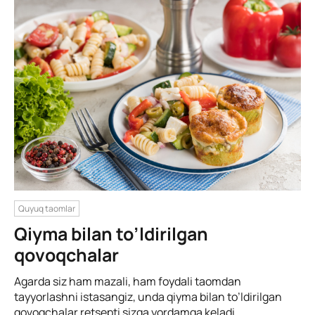
Quyuq taomlar
Qiyma bilan to’ldirilgan
qovoqchalar
Agarda siz ham mazali, ham foydali taomdan
tayyorlashni istasangiz, unda qiyma bilan to’ldirilgan
qovoqchalar retsepti sizga yordamga keladi.