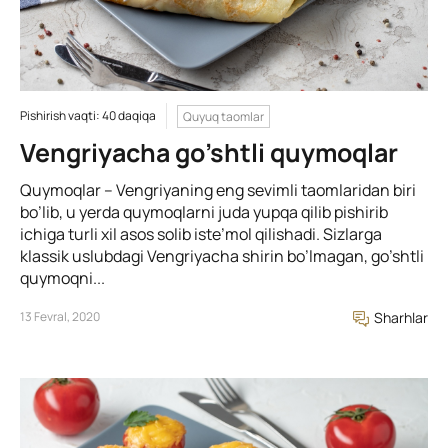
Pishirish vaqti: 40 daqiqa
Quyuq taomlar
Vengriyacha go’shtli quymoqlar
Quymoqlar – Vengriyaning eng sevimli taomlaridan biri
bo’lib, u yerda quymoqlarni juda yupqa qilib pishirib
ichiga turli xil asos solib iste’mol qilishadi. Sizlarga
klassik uslubdagi Vengriyacha shirin bo’lmagan, go’shtli
quymoqni...
13 Fevral, 2020
Sharhlar