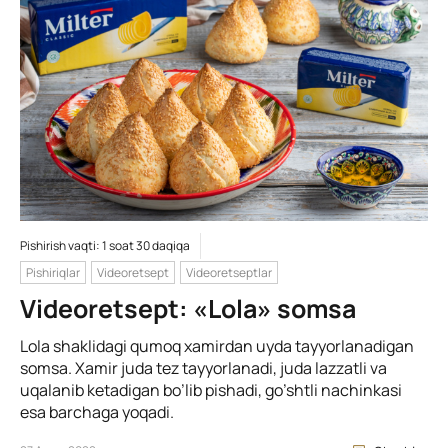
Pishirish vaqti: 1 soat 30 daqiqa
Pishiriqlar
Videoretsept
Videoretseptlar
Videoretsept: «Lola» somsa
Lola shaklidagi qumoq xamirdan uyda tayyorlanadigan
somsa. Xamir juda tez tayyorlanadi, juda lazzatli va
uqalanib ketadigan bo’lib pishadi, go’shtli nachinkasi
esa barchaga yoqadi.