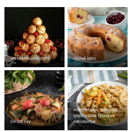
«Krokembush» torti
Olchali keks
Videoretsept: qaymoqli
qayla ostida tovuq va
Go’sht Say
sabzavotlar