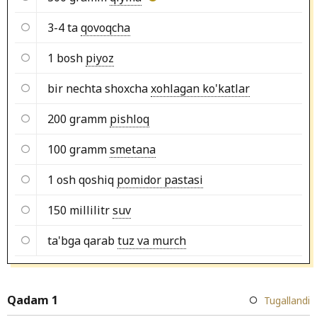
3-4 ta
qovoqcha
1 bosh
piyoz
bir nechta shoxcha
xohlagan ko'katlar
200 gramm
pishloq
100 gramm
smetana
1 osh qoshiq
pomidor pastasi
150 millilitr
suv
ta'bga qarab
tuz va murch
Qadam 1
Tugallandi