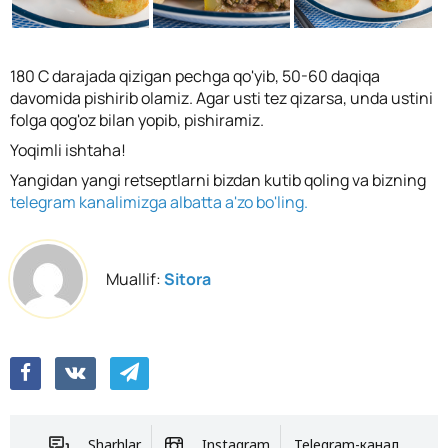
180 C darajada qizigan pechga qo'yib, 50-60 daqiqa
davomida pishirib olamiz. Agar usti tez qizarsa, unda ustini
folga qog'oz bilan yopib, pishiramiz.
Yoqimli ishtaha!
Yangidan yangi retseptlarni bizdan kutib qoling va bizning
telegram kanalimizga albatta a'zo bo'ling.
Muallif:
Sitora
Sharhlar
Instagram
Telegram-канал