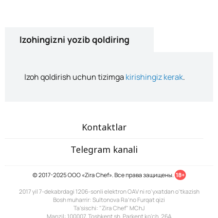
Izohingizni yozib qoldiring
Izoh qoldirish uchun tizimga
kirishingiz kerak
.
Kontaktlar
Telegram kanali
© 2017-2025 ООО «Zira Chef». Все права защищены.
18+
2017 yil 7-dekabrdagi 1206-sonli elektron OAV ni ro'yxatdan o'tkazish
Bosh muharrir: Sultonova Ra’no Furqat qizi
Ta'sischi: "Zira Chef" MChJ
Manzil: 100007, Toshkent sh. Parkent ko'ch. 26A