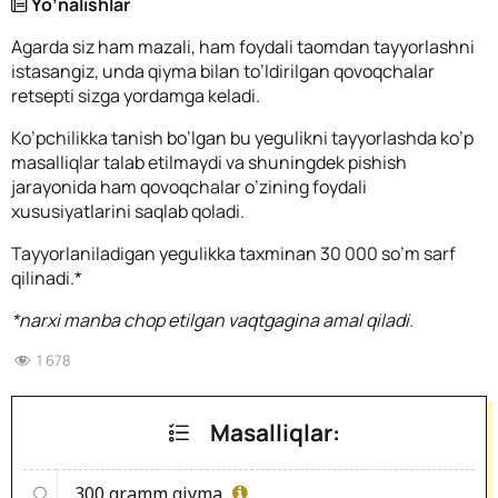
Yo’nalishlar
Agarda siz ham mazali, ham foydali taomdan tayyorlashni
istasangiz, unda qiyma bilan to’ldirilgan qovoqchalar
retsepti sizga yordamga keladi.
Ko’pchilikka tanish bo’lgan bu yegulikni tayyorlashda ko’p
masalliqlar talab etilmaydi va shuningdek pishish
jarayonida ham qovoqchalar o’zining foydali
xususiyatlarini saqlab qoladi.
Tayyorlaniladigan yegulikka taxminan 30 000 so’m sarf
qilinadi.*
*narxi manba chop etilgan vaqtgagina amal qiladi.
1 678
Masalliqlar:
300 gramm
qiyma