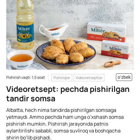
o'zbek
Pishirish vaqti: 1,5 soat
Pishiriqlar
Videoretseptlar
Videoretsept: pechda pishirilgan
tandir somsa
Albatta, hech nima tandirda pishirilgan somsaga
yetmaydi. Ammo pechda ham unga o’xshash somsa
pishirish mumkin. Pishirish jarayonida patnis
aylantirilishi sababli, somsa suvliroq va boshqacha
shirin bo’lib pishadi.