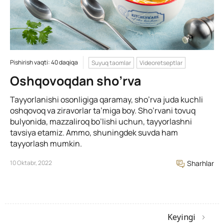
Pishirish vaqti: 40 daqiqa
Suyuq taomlar
Videoretseptlar
Oshqovoqdan sho’rva
Tayyorlanishi osonligiga qaramay, sho’rva juda kuchli
oshqovoq va ziravorlar ta’miga boy. Sho’rvani tovuq
bulyonida, mazzaliroq bo’lishi uchun, tayyorlashni
tavsiya etamiz. Ammo, shuningdek suvda ham
tayyorlash mumkin.
10 Oktabr, 2022
Sharhlar
Keyingi