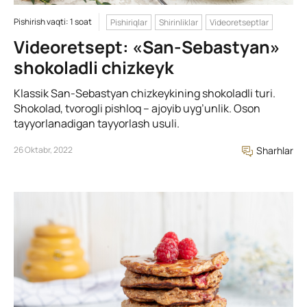
Pishirish vaqti: 1 soat
Pishiriqlar
Shirinliklar
Videoretseptlar
Videoretsept: «San-Sebastyan»
shokoladli chizkeyk
Klassik San-Sebastyan chizkeykining shokoladli turi.
Shokolad, tvorogli pishloq – ajoyib uyg’unlik. Oson
tayyorlanadigan tayyorlash usuli.
26 Oktabr, 2022
Sharhlar