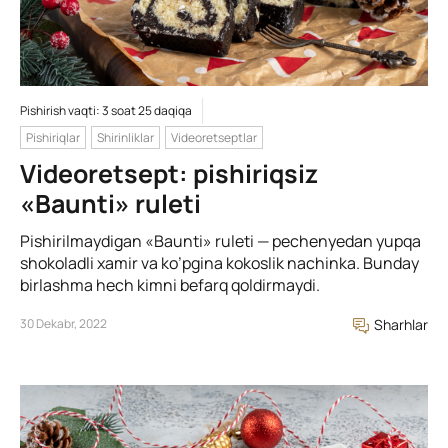
Pishirish vaqti: 3 soat 25 daqiqa
Pishiriqlar
Shirinliklar
Videoretseptlar
Videoretsept: pishiriqsiz
«Baunti» ruleti
Pishirilmaydigan «Baunti» ruleti — pechenyedan yupqa
shokoladli xamir va ko’pgina kokoslik nachinka. Bunday
birlashma hech kimni befarq qoldirmaydi.
30 Dekabr, 2022
Sharhlar