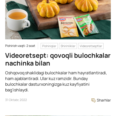
Pishirish vaqti: 2 soat
Pishiriqlar
Shirinliklar
Videoretseptlar
Videoretsept: qovoqli bulochkalar
nachinka bilan
Oshqovoq shaklidagi bulochkalar ham hayratlantiradi,
ham ajablantiradi. Ular kuz ramzidir. Bunday
bulochkalar dasturxoningizga kuz kayfiyatini
bag’ishlaydi.
31 Oktabr, 2022
Sharhlar