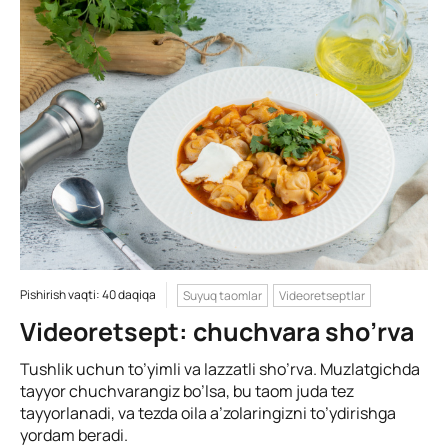
Pishirish vaqti: 40 daqiqa
Suyuq taomlar
Videoretseptlar
Videoretsept: chuchvara sho’rva
Tushlik uchun to’yimli va lazzatli sho’rva. Muzlatgichda
tayyor chuchvarangiz bo’lsa, bu taom juda tez
tayyorlanadi, va tezda oila a’zolaringizni to’ydirishga
yordam beradi.