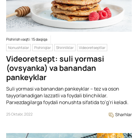
Pishirish vaqti: 15 daqiqa
Nonushtalar
Pishiriqlar
Shirinliklar
Videoretseptlar
Videoretsept: suli yormasi
(ovsyanka) va banandan
pankeyklar
Suli yormasi va banandan pankeyklar – tez va oson
tayyorlanadigan lazzatli va foydali blinchiklar.
Parxezdagilarga foydali nonushta sifatida to’g’ri keladi.
25 Oktabr, 2022
Sharhlar