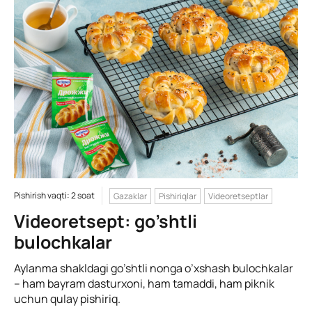
Pishirish vaqti: 2 soat
Gazaklar
Pishiriqlar
Videoretseptlar
Videoretsept: go’shtli
bulochkalar
Aylanma shakldagi go’shtli nonga o’xshash bulochkalar
– ham bayram dasturxoni, ham tamaddi, ham piknik
uchun qulay pishiriq.