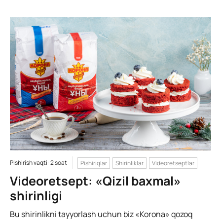
Pishirish vaqti: 2 soat
Pishiriqlar
Shirinliklar
Videoretseptlar
Videoretsept: «Qizil baxmal»
shirinligi
Bu shirinlikni tayyorlash uchun biz «Korona» qozoq