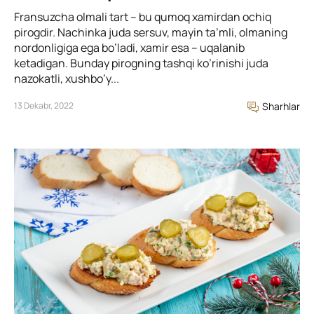
Fransuzcha olmali tart – bu qumoq xamirdan ochiq
pirogdir. Nachinka juda sersuv, mayin ta’mli, olmaning
nordonligiga ega bo’ladi, xamir esa – uqalanib
ketadigan. Bunday pirogning tashqi ko’rinishi juda
nazokatli, xushbo’y...
13 Dekabr, 2022
Sharhlar