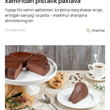
xamiridan pistalik paxlava
Yupqa filo xamiri qatlamlari, ko’pkina issiq shakar siropi,
eritilgan sariyog’ va pista – mashhur sharqona
shirinlikning siri.
27 Oktabr, 2022
Sharhlar