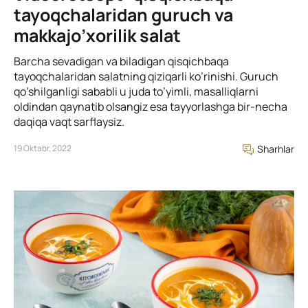
tayoqchalaridan guruch va
makkajo’xorilik salat
Barcha sevadigan va biladigan qisqichbaqa
tayoqchalaridan salatning qiziqarli ko’rinishi. Guruch
qo’shilganligi sababli u juda to’yimli, masalliqlarni
oldindan qaynatib olsangiz esa tayyorlashga bir-necha
daqiqa vaqt sarflaysiz.
19 Oktabr, 2022
Sharhlar