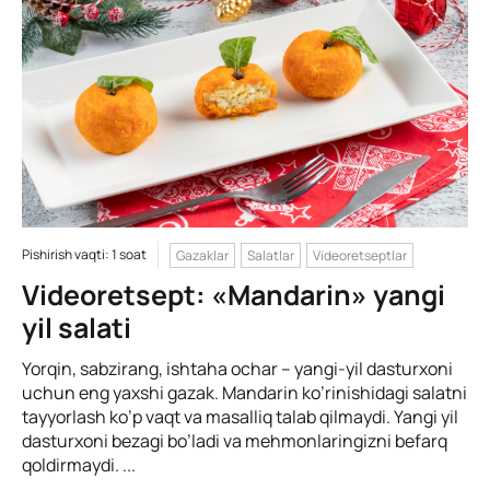
Pishirish vaqti: 1 soat
Gazaklar
Salatlar
Videoretseptlar
Videoretsept: «Mandarin» yangi
yil salati
Yorqin, sabzirang, ishtaha ochar – yangi-yil dasturxoni
uchun eng yaxshi gazak. Mandarin ko’rinishidagi salatni
tayyorlash ko’p vaqt va masalliq talab qilmaydi. Yangi yil
dasturxoni bezagi bo’ladi va mehmonlaringizni befarq
qoldirmaydi. ...