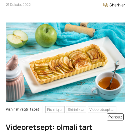
21 Dekabr, 2022
Sharhlar
Pishirish vaqti: 1 soat
Pishiriqlar
Shirinliklar
Videoretseptlar
fransuz
Videoretsept: olmali tart