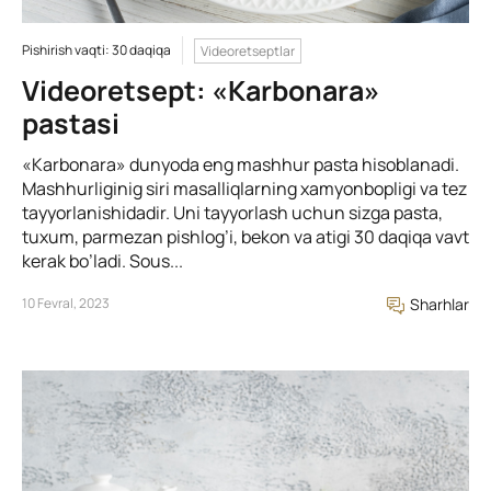
Pishirish vaqti: 30 daqiqa
Videoretseptlar
Videoretsept: «Karbonara»
pastasi
«Karbonara» dunyoda eng mashhur pasta hisoblanadi.
Mashhurliginig siri masalliqlarning xamyonbopligi va tez
tayyorlanishidadir. Uni tayyorlash uchun sizga pasta,
tuxum, parmezan pishlog’i, bekon va atigi 30 daqiqa vavt
kerak bo’ladi. Sous...
10 Fevral, 2023
Sharhlar