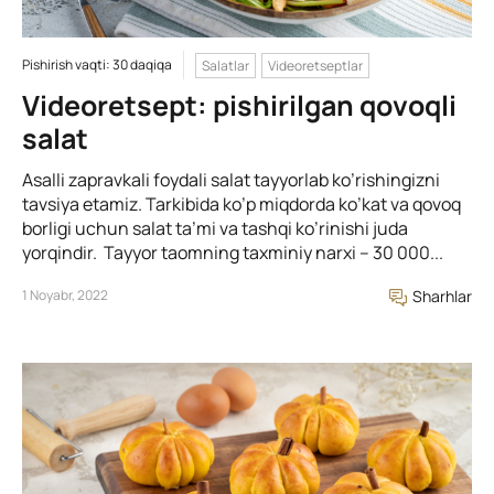
Pishirish vaqti: 30 daqiqa
Salatlar
Videoretseptlar
Videoretsept: pishirilgan qovoqli
salat
Asalli zapravkali foydali salat tayyorlab ko’rishingizni
tavsiya etamiz. Tarkibida ko’p miqdorda ko’kat va qovoq
borligi uchun salat ta’mi va tashqi ko’rinishi juda
yorqindir. Tayyor taomning taxminiy narxi – 30 000...
1 Noyabr, 2022
Sharhlar