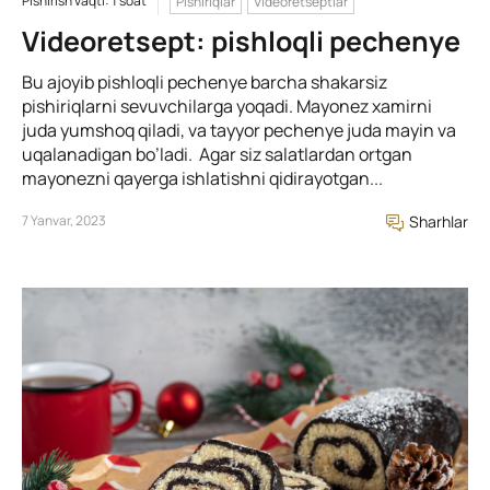
Pishirish vaqti: 1 soat
Pishiriqlar
Videoretseptlar
Videoretsept: pishloqli pechenye
Bu ajoyib pishloqli pechenye barcha shakarsiz
pishiriqlarni sevuvchilarga yoqadi. Mayonez xamirni
juda yumshoq qiladi, va tayyor pechenye juda mayin va
uqalanadigan bo’ladi. Agar siz salatlardan ortgan
mayonezni qayerga ishlatishni qidirayotgan...
7 Yanvar, 2023
Sharhlar