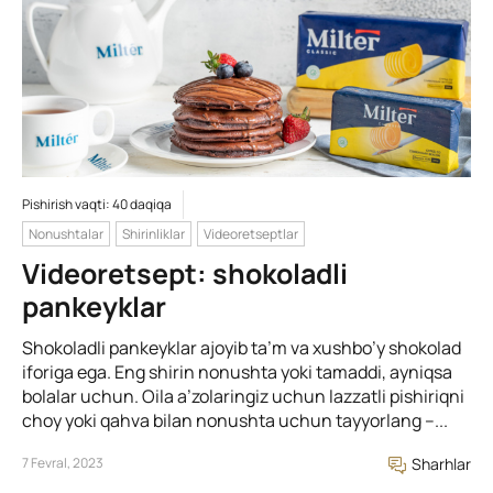
Pishirish vaqti: 40 daqiqa
Nonushtalar
Shirinliklar
Videoretseptlar
Videoretsept: shokoladli
pankeyklar
Shokoladli pankeyklar ajoyib ta’m va xushbo’y shokolad
iforiga ega. Eng shirin nonushta yoki tamaddi, ayniqsa
bolalar uchun. Oila a’zolaringiz uchun lazzatli pishiriqni
choy yoki qahva bilan nonushta uchun tayyorlang –...
7 Fevral, 2023
Sharhlar