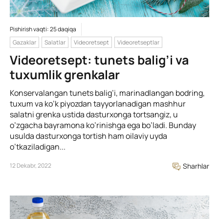
Pishirish vaqti: 25 daqiqa
Gazaklar
Salatlar
Videoretsept
Videoretseptlar
Videoretsept: tunets balig’i va
tuxumlik grenkalar
Konservalangan tunets balig’i, marinadlangan bodring,
tuxum va ko’k piyozdan tayyorlanadigan mashhur
salatni grenka ustida dasturxonga tortsangiz, u
o’zgacha bayramona ko’rinishga ega bo’ladi. Bunday
usulda dasturxonga tortish ham oilaviy uyda
o’tkaziladigan...
12 Dekabr, 2022
Sharhlar