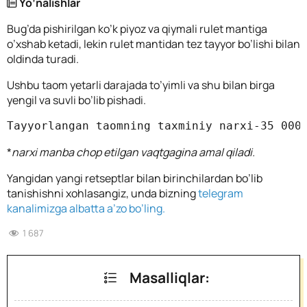
Yo’nalishlar
Bug’da pishirilgan ko’k piyoz va qiymali rulet mantiga
o’xshab ketadi, lekin rulet mantidan tez tayyor bo’lishi bilan
oldinda turadi.
Ushbu taom yetarli darajada to’yimli va shu bilan birga
yengil va suvli bo’lib pishadi.
Tayyorlangan taomning taxminiy narxi-35 000
*
narxi manba chop etilgan vaqtgagina amal qiladi.
Yangidan yangi retseptlar bilan birinchilardan bo’lib
tanishishni xohlasangiz, unda bizning
telegram
kanalimizga albatta a’zo bo’ling.
1 687
Masalliqlar: