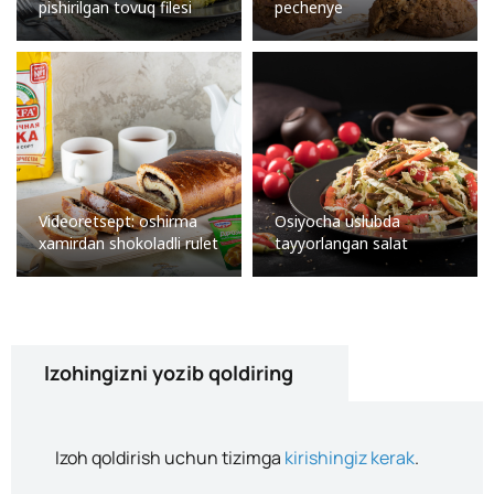
pishirilgan tovuq filesi
pechenye
Videoretsept: oshirma
Osiyocha uslubda
xamirdan shokoladli rulet
tayyorlangan salat
Izohingizni yozib qoldiring
Izoh qoldirish uchun tizimga
kirishingiz kerak
.