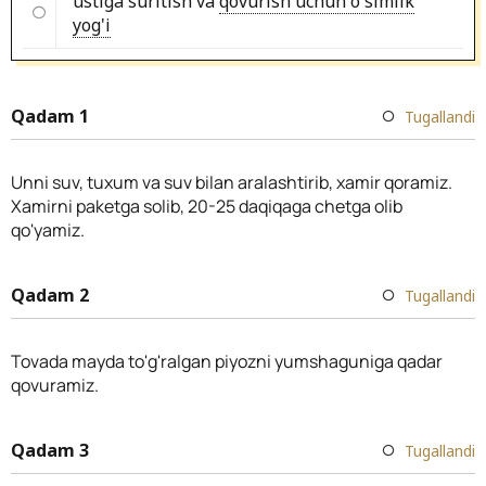
ustiga suritish va
qovurish uchun o'simlik
yog'i
Qadam 1
Tugallandi
Unni suv, tuxum va suv bilan aralashtirib, xamir qoramiz.
Xamirni paketga solib, 20-25 daqiqaga chetga olib
qo'yamiz.
Qadam 2
Tugallandi
Tovada mayda to'g'ralgan piyozni yumshaguniga qadar
qovuramiz.
Qadam 3
Tugallandi