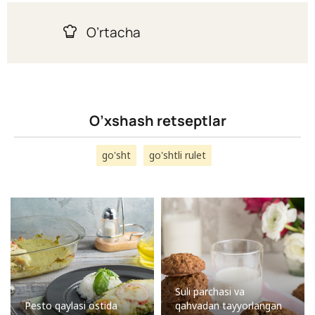
O’rtacha
O’xshash retseptlar
go'sht
go'shtli rulet
Suli parchasi va
Pesto qaylasi ostida
qahvadan tayyorlangan