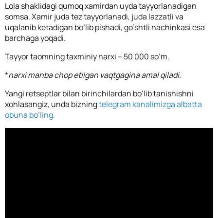
Lola shaklidagi qumoq xamirdan uyda tayyorlanadigan
somsa. Xamir juda tez tayyorlanadi, juda lazzatli va
uqalanib ketadigan bo’lib pishadi, go’shtli nachinkasi esa
barchaga yoqadi.
Tayyor taomning taxminiy narxi – 50 000 so’m.
*
narxi manba chop etilgan vaqtgagina amal qiladi.
Yangi retseptlar bilan birinchilardan bo’lib tanishishni
xohlasangiz, unda bizning
telegram kanalimizga albatta
obuna bo’ling.