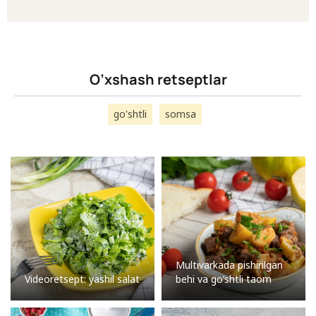
O’xshash retseptlar
go'shtli
somsa
Multivarkada pishirilgan
Videoretsept: yashil salat
behi va go’shtli taom