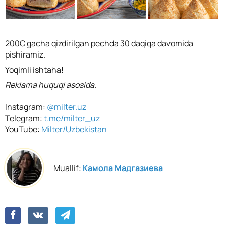
200C gacha qizdirilgan pechda 30 daqiqa davomida
pishiramiz.
Yoqimli ishtaha!
Reklama huquqi asosida.
Instagram:
@milter.uz
Telegram:
t.me/milter_uz
YouTube:
Milter/Uzbekistan
Muallif:
Камола Мадгазиева