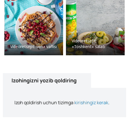
Videoretsept:
Videoretsept: vena vaflisi
«Toshkent» salati
Izohingizni yozib qoldiring
Izoh qoldirish uchun tizimga
kirishingiz kerak
.