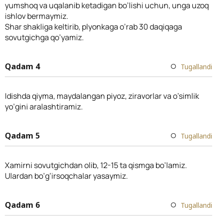
yumshoq va uqalanib ketadigan bo’lishi uchun, unga uzoq
ishlov bermaymiz.
Shar shakliga keltirib, plyonkaga o’rab 30 daqiqaga
sovutgichga qo’yamiz.
Qadam 4
Tugallandi
Idishda qiyma, maydalangan piyoz, ziravorlar va o’simlik
yo’gini aralashtiramiz.
Qadam 5
Tugallandi
Xamirni sovutgichdan olib, 12-15 ta qismga bo’lamiz.
Ulardan bo’g’irsoqchalar yasaymiz.
Qadam 6
Tugallandi