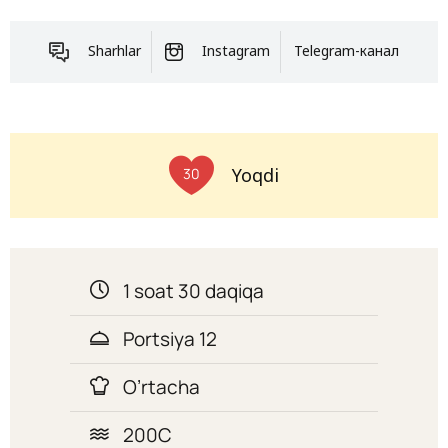
Sharhlar
Instagram
Telegram-канал
Yoqdi
30
1 soat 30 daqiqa
Portsiya 12
O’rtacha
200C