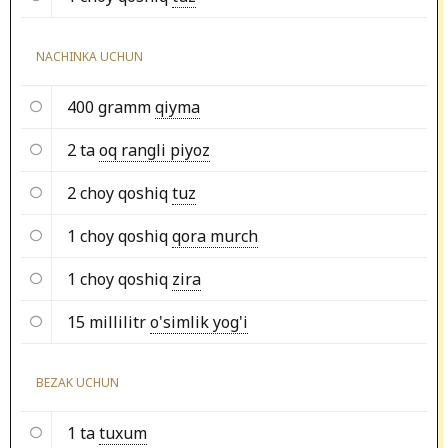
NACHINKA UCHUN
400 gramm
qiyma
2 ta
oq rangli piyoz
2 choy qoshiq
tuz
1 choy qoshiq
qora murch
1 choy qoshiq
zira
15 millilitr
o'simlik yog'i
BEZAK UCHUN
1 ta
tuxum