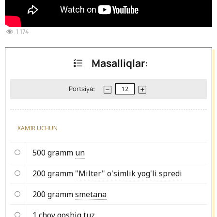
1 174
Masalliqlar:
Portsiya:
XAMIR UCHUN
500 gramm
un
200 gramm
"Milter" o'simlik yog'li spredi
200 gramm
smetana
1 choy qoshiq
tuz