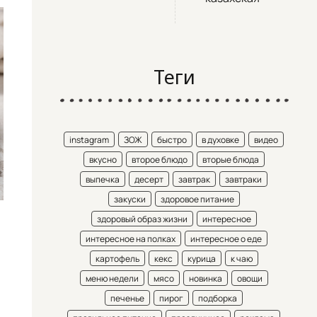
Теги
instagram
ЗОЖ
быстро
в духовке
видео
вкусно
второе блюдо
вторые блюда
выпечка
десерт
завтрак
завтраки
закуски
здоровое питание
здоровый образ жизни
интересное
интересное на полках
интересное о еде
картофель
кекс
курица
к чаю
меню недели
мясо
новинка
овощи
печенье
пирог
подборка