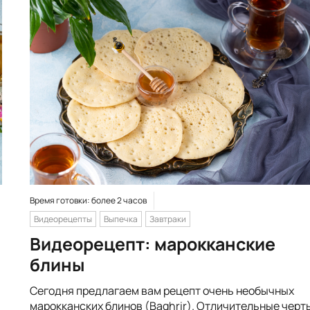
Время готовки: более 2 часов
Видеорецепты
Выпечка
Завтраки
Видеорецепт: марокканские
блины
Сегодня предлагаем вам рецепт очень необычных
марокканских блинов (Baghrir). Отличительные черт