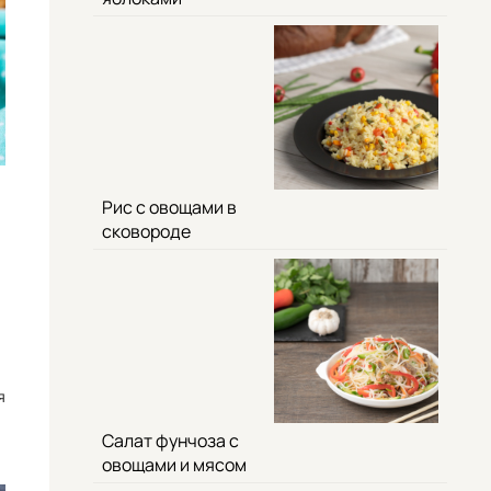
Рис с овощами в
сковороде
я
Салат фунчоза с
овощами и мясом