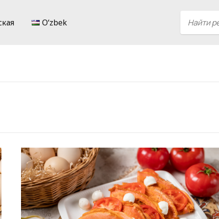
ская
Oʻzbek