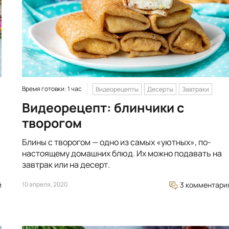
Время готовки: 1 час
Видеорецепты
Десерты
Завтраки
Видеорецепт: блинчики с
творогом
Блины с творогом — одно из самых «уютных», по-
настоящему домашних блюд. Их можно подавать на
завтрак или на десерт.
й
10 апреля, 2020
3 комментари