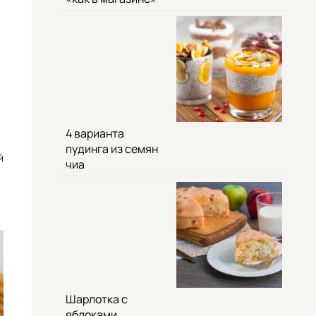
4 варианта
пудинга из семян
й
чиа
Шарлотка с
яблоками