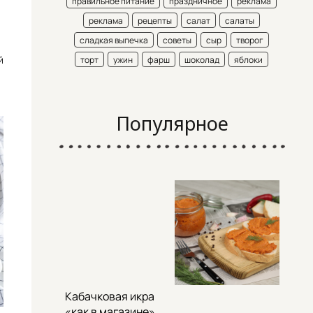
правильное питание
праздничное
реклама
реклама
рецепты
салат
салаты
сладкая выпечка
советы
сыр
творог
й
торт
ужин
фарш
шоколад
яблоки
Популярное
Кабачковая икра
«как в магазине»