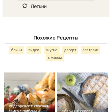
Легкий
Похожие Рецепты
блины
видео
вкусно
десерт
завтраки
с маком
Видеорецепт: слоеная
самса с грибами и
Яблочный пирог с