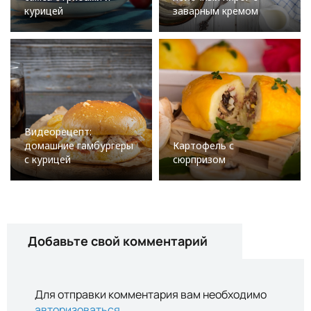
курицей
заварным кремом
Видеорецепт:
домашние гамбургеры
Картофель с
с курицей
сюрпризом
Добавьте свой комментарий
Для отправки комментария вам необходимо
авторизоваться
.