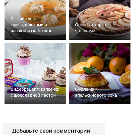
Лёгкий суп с
фрикадельками и
Овсяный тарт с
лапшой из кабачков
яблоками
Видеорецепт: капкейки
Суфле из
с шоколадной пастой
апельсинового сока
Добавьте свой комментарий