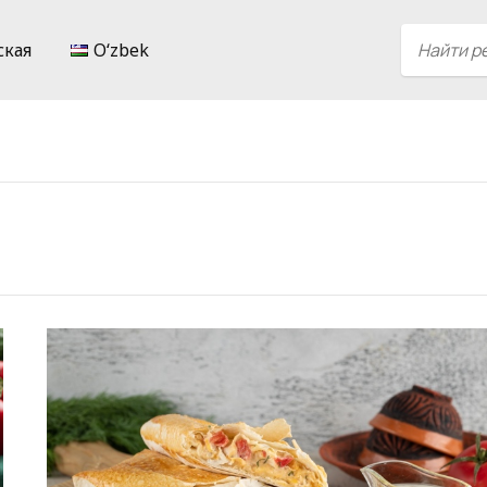
ская
Oʻzbek