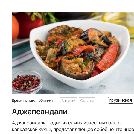
грузинская
Время готовки: 60 минут
Закуски
Салаты
Аджапсандали
Аджапсандали – одно из самых известных блюд
кавказской кухни, представляющее собой не что иное