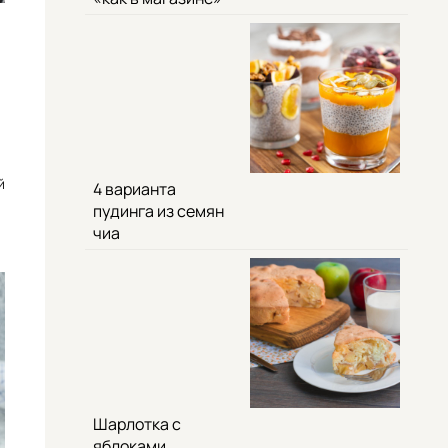
й
4 варианта
пудинга из семян
чиа
Шарлотка с
яблоками