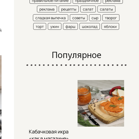
правильное питание
праздничное
реклама
реклама
рецепты
салат
салаты
сладкая выпечка
советы
сыр
творог
торт
ужин
фарш
шоколад
яблоки
й
Популярное
Кабачковая икра
«как в магазине»