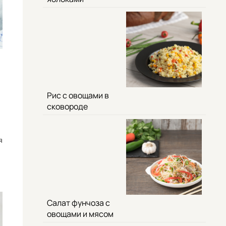
Рис с овощами в
сковороде
я
Салат фунчоза с
овощами и мясом