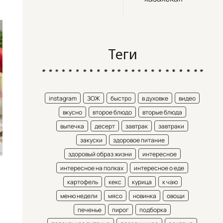
Теги
instagram
ЗОЖ
быстро
в духовке
видео
вкусно
второе блюдо
вторые блюда
выпечка
десерт
завтрак
завтраки
закуски
здоровое питание
здоровый образ жизни
интересное
интересное на полках
интересное о еде
картофель
кекс
курица
к чаю
меню недели
мясо
новинка
овощи
печенье
пирог
подборка