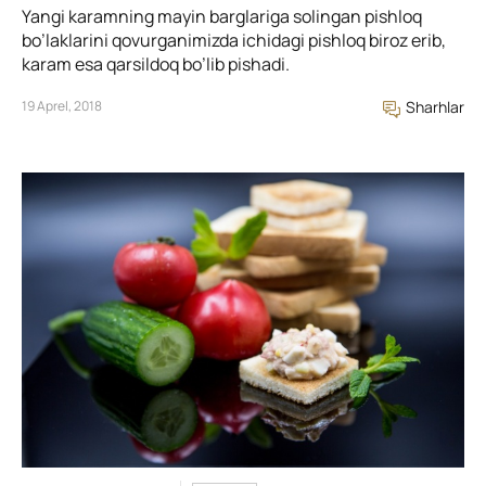
Yangi karamning mayin barglariga solingan pishloq
bo’laklarini qovurganimizda ichidagi pishloq biroz erib,
karam esa qarsildoq bo’lib pishadi.
19 Aprel, 2018
Sharhlar