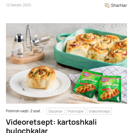
12 Dekabr, 2022
Sharhlar
Pishirish vaqti: 2 soat
Gazaklar
Pishiriqlar
Videoretsept
Videoretsept: kartoshkali
bulochkalar