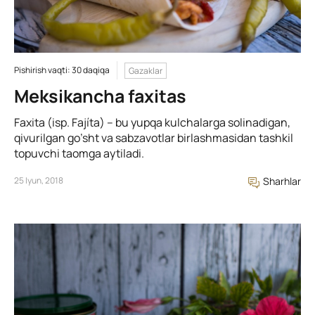
Pishirish vaqti: 30 daqiqa
Gazaklar
Meksikancha faxitas
Faxita (isp. Fajíta) – bu yupqa kulchalarga solinadigan,
qivurilgan go’sht va sabzavotlar birlashmasidan tashkil
topuvchi taomga aytiladi.
25 Iyun, 2018
Sharhlar