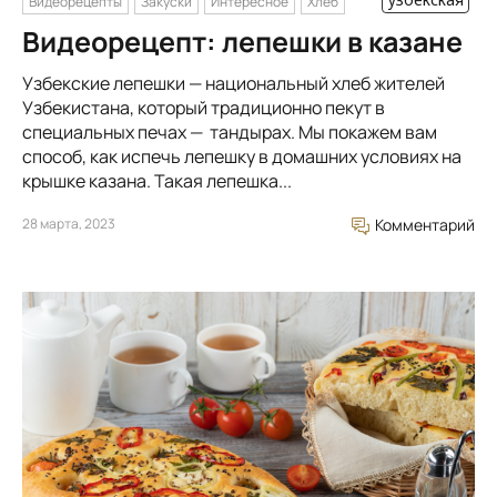
Видеорецепты
Закуски
Интересное
Хлеб
Видеорецепт: лепешки в казане
Узбекские лепешки — национальный хлеб жителей
Узбекистана, который традиционно пекут в
специальных печах — тандырах. Мы покажем вам
способ, как испечь лепешку в домашних условиях на
крышке казана. Такая лепешка...
28 марта, 2023
Комментарий