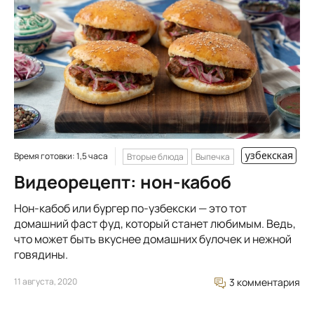
узбекская
Время готовки: 1,5 часа
Вторые блюда
Выпечка
Видеорецепт: нон-кабоб
Нон-кабоб или бургер по-узбекски — это тот
домашний фаст фуд, который станет любимым. Ведь,
что может быть вкуснее домашних булочек и нежной
говядины.
11 августа, 2020
3 комментария