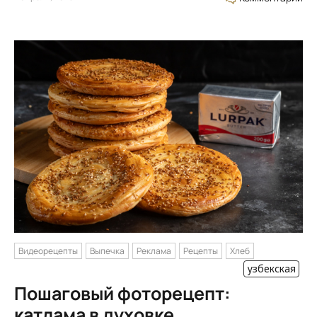
Видеорецепты
Выпечка
Реклама
Рецепты
Хлеб
узбекская
Пошаговый фоторецепт:
катлама в духовке