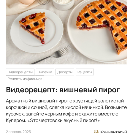
Видеорецепты
Выпечка
Десерты
Рецепты
Рецепты из фильмов
Видеорецепт: вишневый пирог
Ароматный вишневый пирог с хрустящей золотистой
корочкой и сочной, слегка кислой начинкой. Возьмите
кусочек, запейте черным кофе и скажите вместе с
Купером: «Это чертовски вкусный пирог!»
2 апреля, 2025
Комментарий