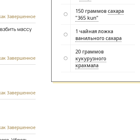
150 граммов
сахара
как Завершенное
"365 kun"
 взбить массу
1 чайная ложка
ванильного сахара
20 граммов
как Завершенное
кукурузного
крахмала
как Завершенное
как Завершенное
ога. Убрать