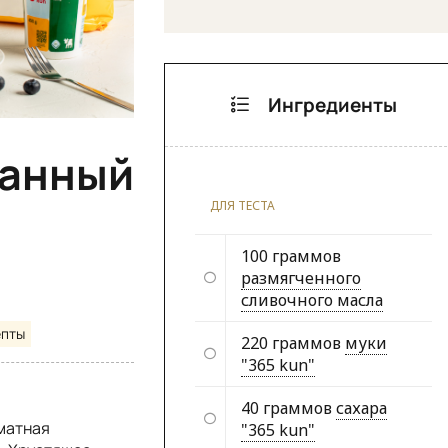
Ингредиенты
танный
ДЛЯ ТЕСТА
100 граммов
размягченного
сливочного масла
епты
220 граммов
муки
"365 kun"
40 граммов
сахара
оматная
"365 kun"