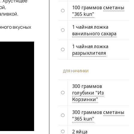
й. Хрустящее
ой,
100 граммов
сметаны
аливкой.
"365 kun"
много вкусных
1 чайная ложка
ванильного сахара
1 чайная ложка
разрыхлителя
ДЛЯ НАЧИНКИ
300 граммов
голубики "Из
Корзинки"
300 граммов
сметаны
"365 kun"
2
яйца