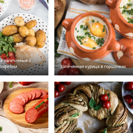
а запеченные с
тофелем
Запеченная курица в горшочках