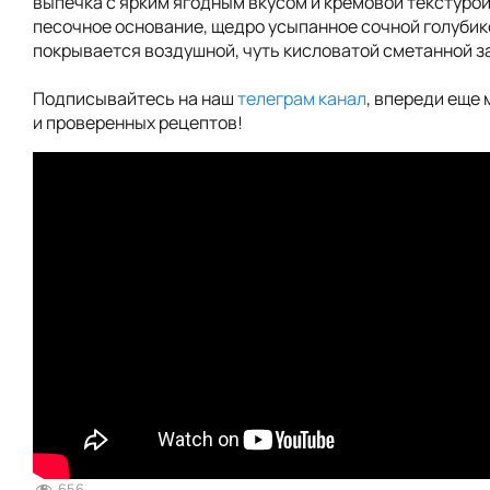
выпечка с ярким ягодным вкусом и кремовой текстуро
песочное основание, щедро усыпанное сочной голубик
покрывается воздушной, чуть кисловатой сметанной з
Подписывайтесь на наш
телеграм канал
, впереди еще 
и проверенных рецептов!
656