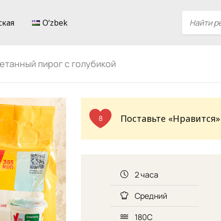
ская
Oʻzbek
етанный пирог с голубикой
Поставьте «Нравится»
8
2 часа
Средний
180С