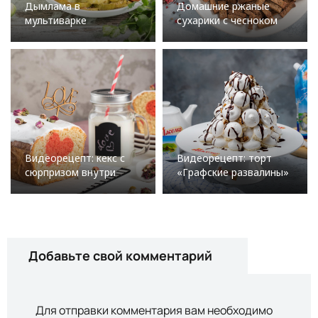
Дымлама в
Домашние ржаные
мультиварке
сухарики с чесноком
Видеорецепт: кекс с
Видеорецепт: торт
сюрпризом внутри
«Графские развалины»
Добавьте свой комментарий
Для отправки комментария вам необходимо