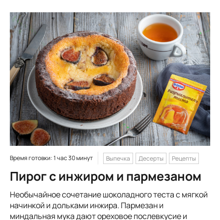
Время готовки: 1 час 30 минут
Выпечка
Десерты
Рецепты
Пирог с инжиром и пармезаном
Необычайное сочетание шоколадного теста с мягкой
начинкой и дольками инжира. Пармезан и
миндальная мука дают ореховое послевкусие и