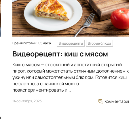
Время готовки: 1,5 часа
Видеорецепты
Вторые блюда
Видеорецепт: киш с мясом
Киш с мясом — это сытный и аппетитный открытый
пирог, который может стать отличным дополнением к
ужину или самостоятельным блюдом. Готовится киш
не сложно, а с начинкой можно
поэкспериментировать и...
14 сентября, 2023
Комментари
й