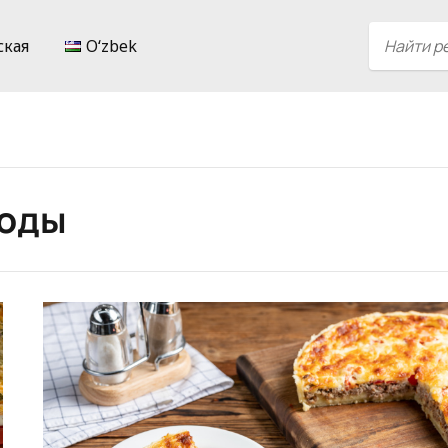
ская
Oʻzbek
воды