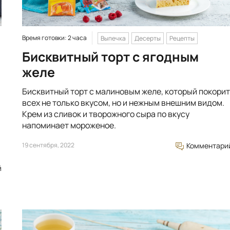
Время готовки: 2 часа
Выпечка
Десерты
Рецепты
Бисквитный торт с ягодным
желе
Бисквитный торт с малиновым желе, который покорит
всех не только вкусом, но и нежным внешним видом.
Крем из сливок и творожного сыра по вкусу
напоминает мороженое.
19 сентября, 2022
Комментари
й