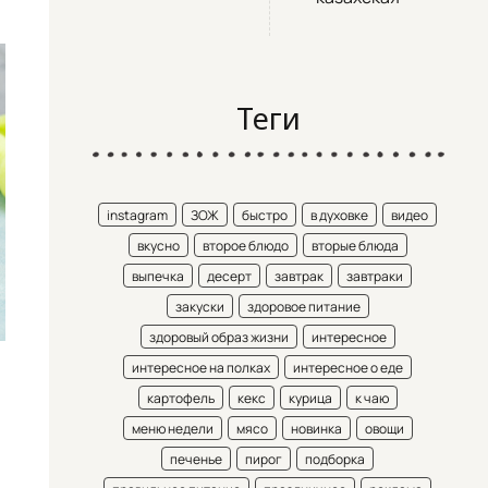
Теги
instagram
ЗОЖ
быстро
в духовке
видео
вкусно
второе блюдо
вторые блюда
выпечка
десерт
завтрак
завтраки
закуски
здоровое питание
здоровый образ жизни
интересное
интересное на полках
интересное о еде
картофель
кекс
курица
к чаю
меню недели
мясо
новинка
овощи
печенье
пирог
подборка