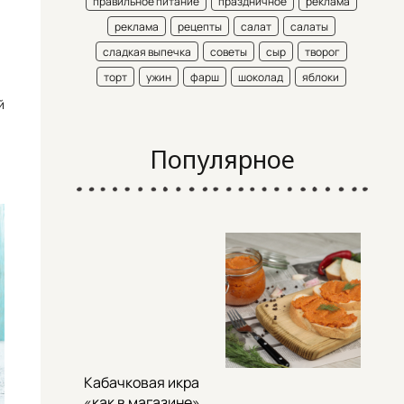
правильное питание
праздничное
реклама
реклама
рецепты
салат
салаты
сладкая выпечка
советы
сыр
творог
торт
ужин
фарш
шоколад
яблоки
й
Популярное
Кабачковая икра
«как в магазине»