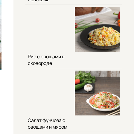
Рис с овощами в
сковороде
Салат фунчоза с
овощами и мясом