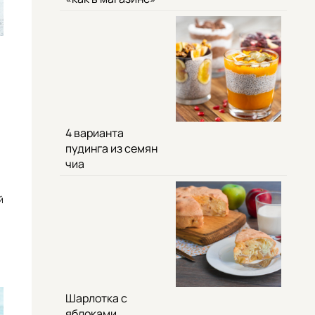
4 варианта
пудинга из семян
чиа
й
Шарлотка с
яблоками