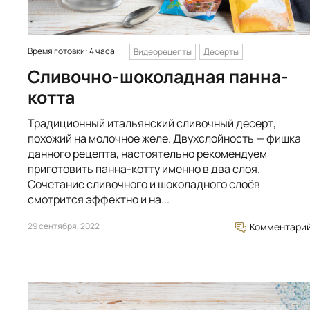
Время готовки: 4 часа
Видеорецепты
Десерты
Сливочно-шоколадная панна-
котта
Традиционный итальянский сливочный десерт,
похожий на молочное желе. Двухслойность — фишка
данного рецепта, настоятельно рекомендуем
приготовить панна-котту именно в два слоя.
Cочетание сливочного и шоколадного слоёв
смотрится эффектно и на...
29 сентября, 2022
Комментари