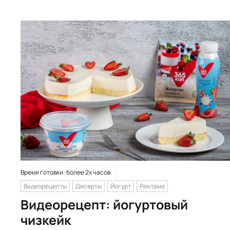
Время готовки: более 2х часов
Видеорецепты
Десерты
Йогурт
Реклама
Видеорецепт: йогуртовый
чизкейк