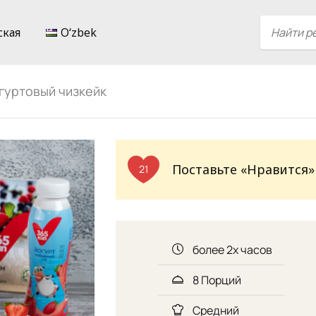
ская
Oʻzbek
гуртовый чизкейк
Поставьте «Нравится»
21
более 2х часов
8 Порций
Средний