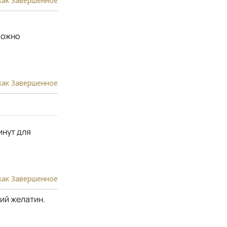
как Завершенное
можно
как Завершенное
инут для
как Завершенное
ий желатин.