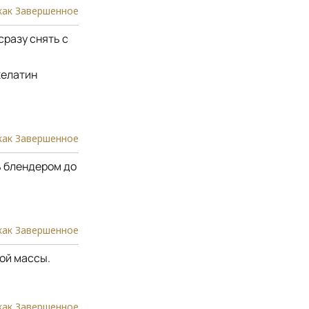
как Завершенное
сразу снять с
желатин
как Завершенное
ь блендером до
как Завершенное
ой массы.
как Завершенное