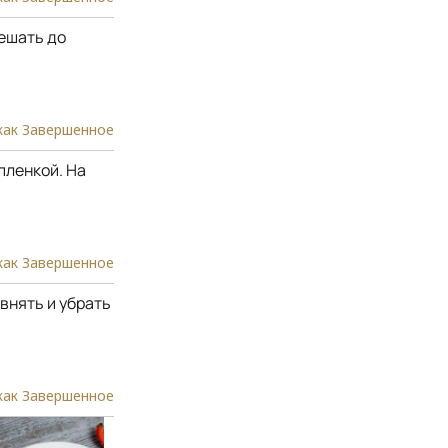
ешать до
как Завершенное
пленкой. На
как Завершенное
внять и убрать
как Завершенное