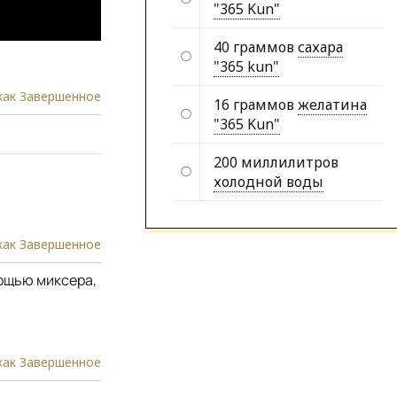
"365 Kun"
40 граммов
сахара
"365 kun"
как Завершенное
16 граммов
желатина
"365 Kun"
200 миллилитров
холодной воды
как Завершенное
мощью миксера,
как Завершенное