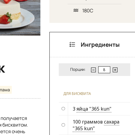
180С
Ингредиенты
к
Порции:
клама
ДЛЯ БИСКВИТА
3
яйца "365 kun"
 получается
100 граммов
сахара
м бисквитом.
"365 kun"
ается очень