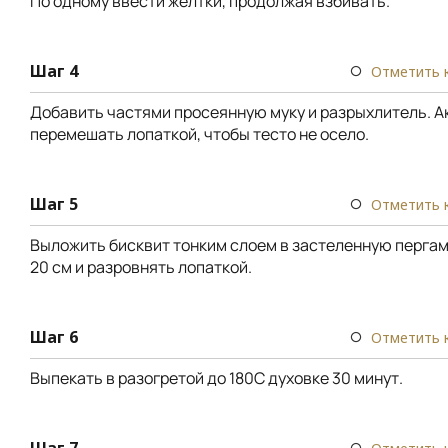
По одному ввести желтки, продолжая взбивать.
Шаг 4
Отметить 
Добавить частями просеянную муку и разрыхлитель. А
перемешать лопаткой, чтобы тесто не осело.
Шаг 5
Отметить 
Выложить бисквит тонким слоем в застеленную перга
20 см и разровнять лопаткой.
Шаг 6
Отметить 
Выпекать в разогретой до 180С духовке 30 минут.
Шаг 7