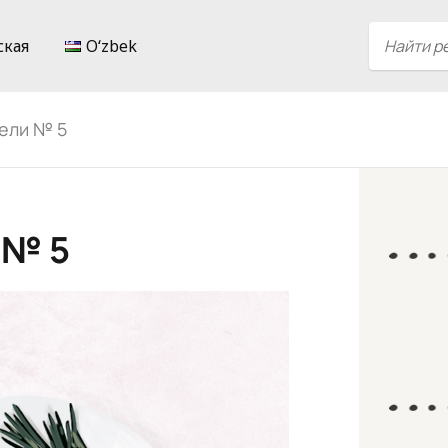
ская
Oʻzbek
ели № 5
 № 5