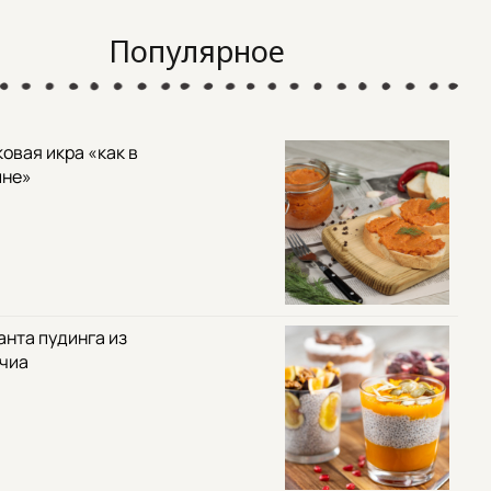
Популярное
овая икра «как в
ине»
анта пудинга из
 чиа