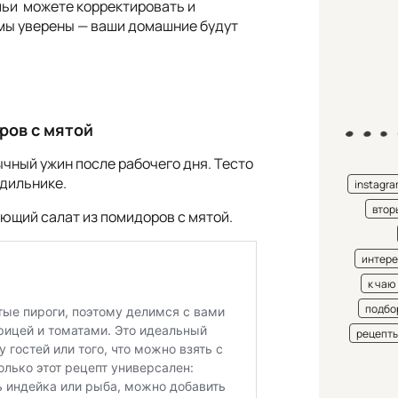
мьи можете корректировать и
 мы уверены — ваши домашние будут
ров с мятой
ычный ужин после рабочего дня. Тесто
одильнике.
instagr
втор
ющий салат из помидоров с мятой.
интере
к чаю
подбо
рецепт