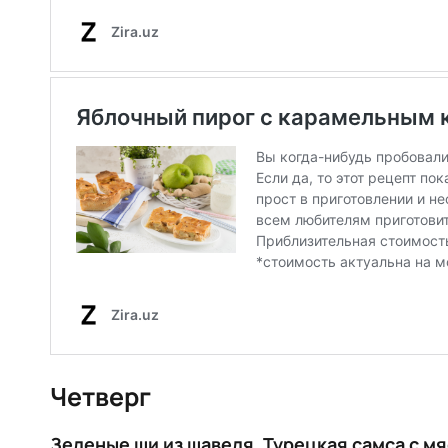
Четверг
Зеленые щи из щавеля. Турецкая самса с м