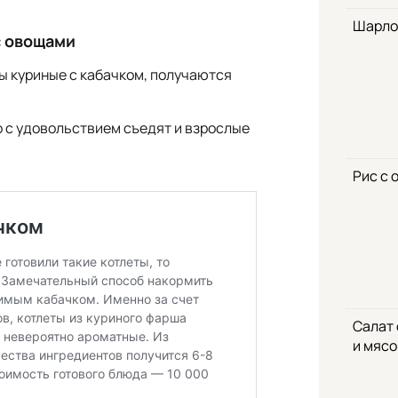
Шарло
с овощами
ы куриные с кабачком, получаются
о с удовольствием съедят и взрослые
Рис с 
Салат
и мяс