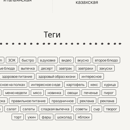
казахская
Теги
am
ЗОЖ
быстро
в духовке
видео
вкусно
второе блюдо
ые блюда
выпечка
десерт
завтрак
завтраки
закуски
здоровое питание
здоровый образ жизни
интересное
сное на полках
интересное о еде
картофель
кекс
курица
меню недели
мясо
новинка
овощи
печенье
пирог
рка
правильное питание
праздничное
реклама
реклама
ы
салат
салаты
сладкая выпечка
советы
сыр
творог
торт
ужин
фарш
шоколад
яблоки