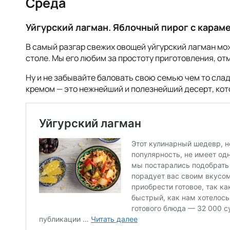
Среда
Уйгурский лагман. Яблочный пирог с кара
В самый разгар свежих овощей уйгурский лагман мо
столе. Мы его любим за простоту приготовления, от
Ну и не забывайте баловать свою семью чем то сла
кремом — это нежнейший и полезнейший десерт, кот