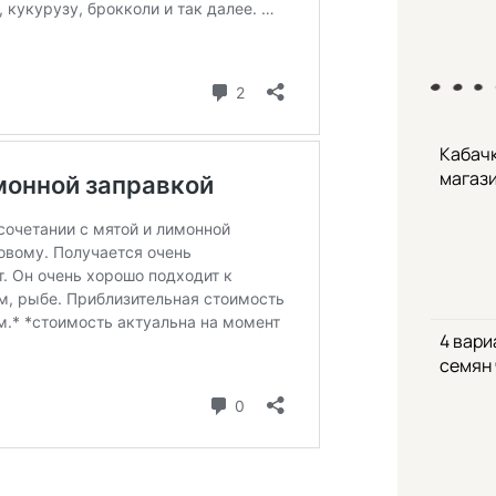
Кабачк
магаз
4 вари
семян