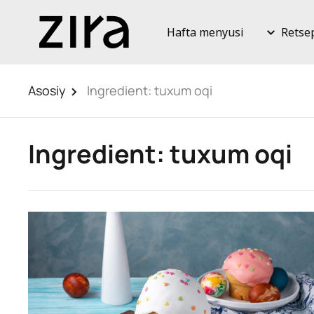
Hafta menyusi
Retse
Asosiy
Ingredient:
tuxum oqi
Ingredient:
tuxum oqi