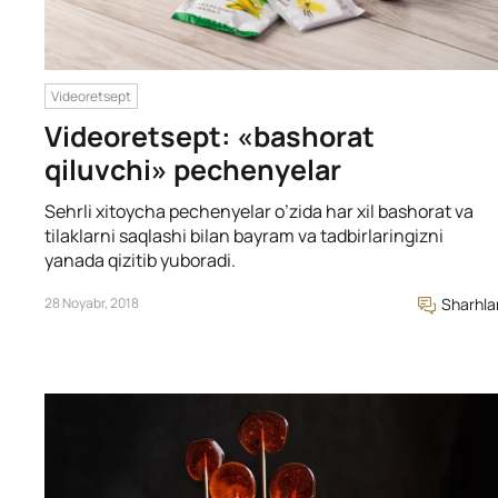
Videoretsept
Videoretsept: «bashorat
qiluvchi» pechenyelar
Sehrli xitoycha pechenyelar o’zida har xil bashorat va
tilaklarni saqlashi bilan bayram va tadbirlaringizni
yanada qizitib yuboradi.
28 Noyabr, 2018
Sharhla