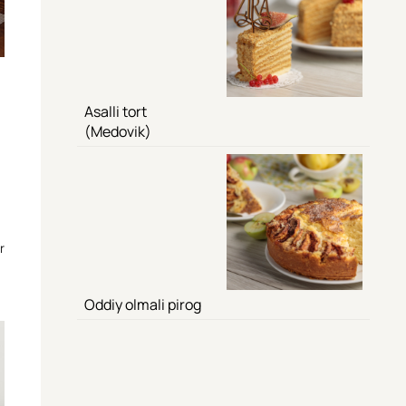
Asalli tort
(Medovik)
r
Oddiy olmali pirog