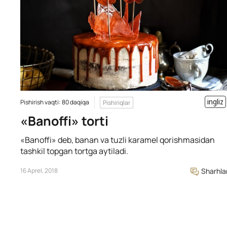
ingliz
Pishirish vaqti: 80 daqiqa
Pishiriqlar
«Banoffi» torti
«Banoffi» deb, banan va tuzli karamel qorishmasidan
tashkil topgan tortga aytiladi.
16 Aprel, 2018
Sharhla