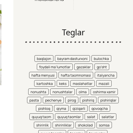
Teglar
baqlajon
bayram dasturxoni
bulochka
foydali ma'lumotlar
gazaklar
go'sht
hafta menyusi
hafta taomnomasi
italyancha
kartoshka
keks
maslahatlar
mazali
nonushta
nonushtalar
olma
oshirma xamir
pasta
pechenye
pirog
pishiriq
pishiriqlar
pishloq
qiyma
qiziqarli
qovoqcha
quyuq taom
quyuq taomlar
salat
salatlar
shirinlik
shirinliklar
shokolad
somsa