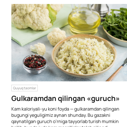
Quyuq taomlar
Gulkaramdan qilingan «guruch»
Kam kaloriyali-yu koni foyda — gulkaramdan qilingan
bugungi yeguligimiz aynan shunday. Bu gazakni
qaynatilgan guruch o’rniga tayyorlab turish mumkin