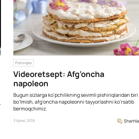
Pishiriqlar
Videoretsept: Afg’oncha
napoleon
Bugun sizlarga ko’pchilikning sevimli pishiriqlaridan biri
bo’lmish, afg’oncha napoleonni tayyorlashni ko’rsatib
r
bermoqchimiz.
3 Aprel, 2018
Sharhla