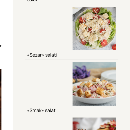
r
«Sezar» salati
«Smak» salati