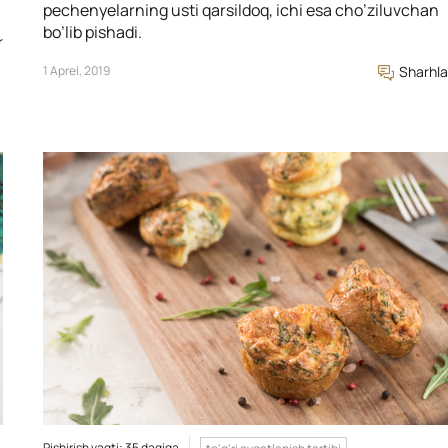
pechenyelarning usti qarsildoq, ichi esa cho’ziluvchan
bo’lib pishadi.
r
1 Aprel, 2019
Sharhla
Pishirish vaqti: 35 daqiqa