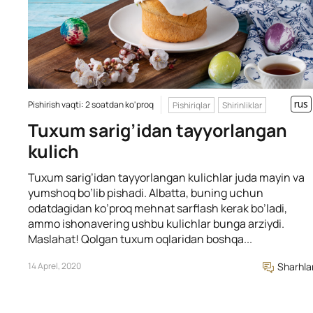
rus
Pishirish vaqti: 2 soatdan ko'proq
Pishiriqlar
Shirinliklar
Tuxum sarig’idan tayyorlangan
kulich
Tuxum sarig’idan tayyorlangan kulichlar juda mayin va
yumshoq bo’lib pishadi. Albatta, buning uchun
odatdagidan ko’proq mehnat sarflash kerak bo’ladi,
ammo ishonavering ushbu kulichlar bunga arziydi.
Maslahat! Qolgan tuxum oqlaridan boshqa...
14 Aprel, 2020
Sharhla