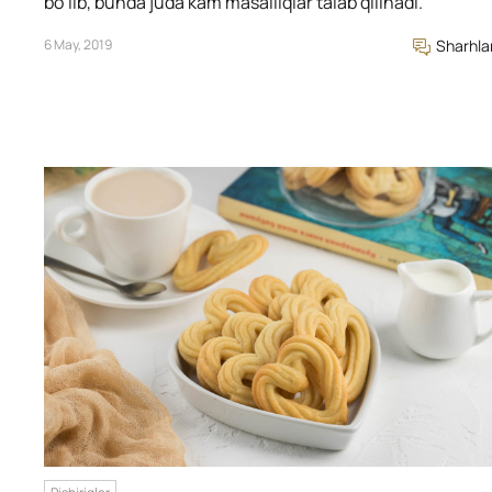
bo’lib, bunda juda kam masalliqlar talab qilinadi.
6 May, 2019
Sharhla