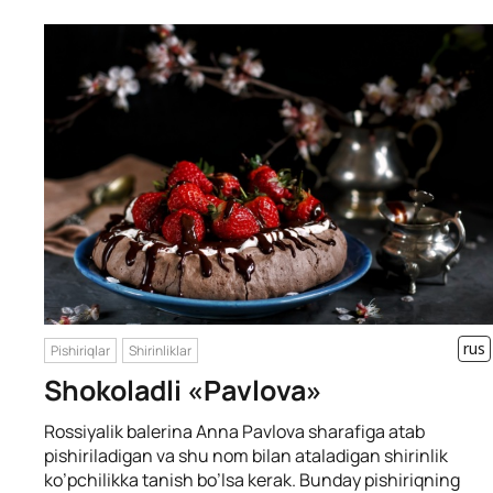
rus
Pishiriqlar
Shirinliklar
Shokoladli «Pavlova»
Rossiyalik balerina Anna Pavlova sharafiga atab
pishiriladigan va shu nom bilan ataladigan shirinlik
ko’pchilikka tanish bo’lsa kerak. Bunday pishiriqning