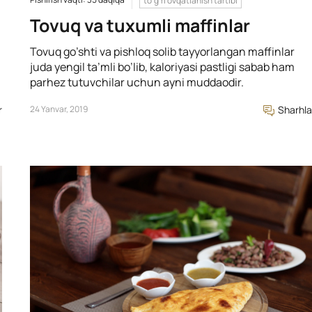
to'g'ri ovqatlanish tartibi
Tovuq va tuxumli maffinlar
Tovuq go’shti va pishloq solib tayyorlangan maffinlar
juda yengil ta’mli bo’lib, kaloriyasi pastligi sabab ham
parhez tutuvchilar uchun ayni muddaodir.
r
24 Yanvar, 2019
Sharhla