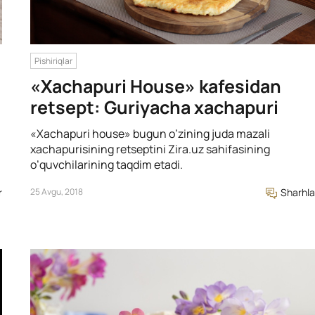
Pishiriqlar
«Xachapuri House» kafesidan
retsept: Guriyacha xachapuri
«Xachapuri house» bugun o’zining juda mazali
xachapurisining retseptini Zira.uz sahifasining
o’quvchilarining taqdim etadi.
r
25 Avgu, 2018
Sharhla