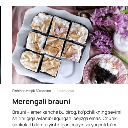
Pishirish vaqti: 60 daqiqa
Pishiriqlar
Merengali brauni
Brauni – amerikancha bu pirog, ko’pchilikning sevimli
shirinligiga aylanib ulgurgani bejizga emas. Chunki
shokolad bilan to’yintirilgan, mayin va yoqimli ta’m