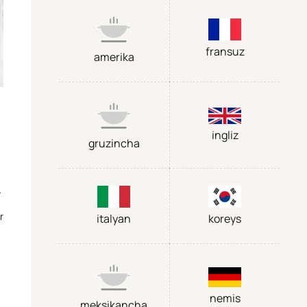
fransuz
amerika
ingliz
gruzincha
.
r
italyan
koreys
nemis
meksikancha