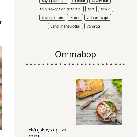
suyuq taomlar
taomlar
tavsiyalar
to'g'ri ovqatlanish tartibi
tort
tovuq
tovuqli taom
tvorog
videoretsept
r
yangi mahsulotlar
yong'oq
Ommabop
«Mujskoy kapriz»
salati