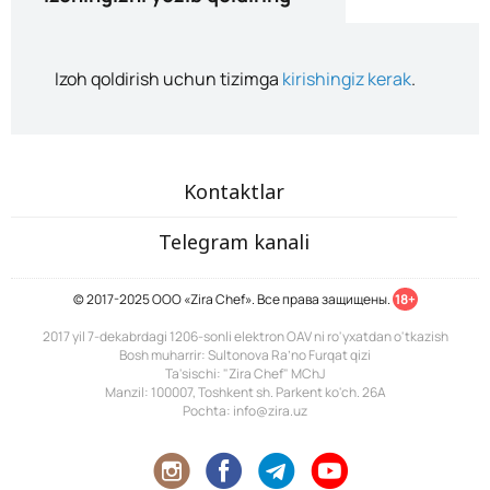
Izoh qoldirish uchun tizimga
kirishingiz kerak
.
Kontaktlar
Telegram kanali
© 2017-2025 ООО «Zira Chef». Все права защищены.
18+
2017 yil 7-dekabrdagi 1206-sonli elektron OAV ni ro'yxatdan o'tkazish
Bosh muharrir: Sultonova Ra’no Furqat qizi
Ta'sischi: "Zira Chef" MChJ
Manzil: 100007, Toshkent sh. Parkent ko'ch. 26A
Pochta: info@zira.uz