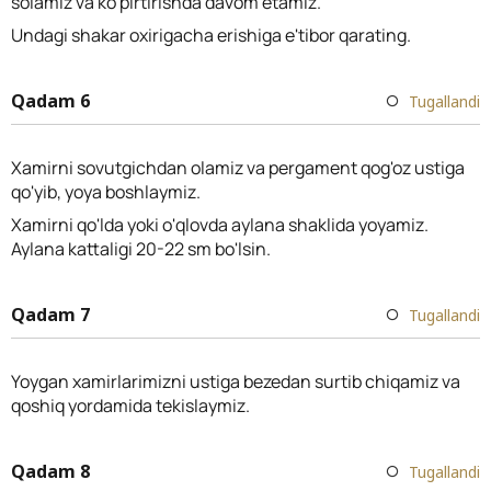
solamiz va ko'pirtirishda davom etamiz.
Undagi shakar oxirigacha erishiga e'tibor qarating.
Qadam 6
Tugallandi
Xamirni sovutgichdan olamiz va pergament qog'oz ustiga
qo'yib, yoya boshlaymiz.
Xamirni qo'lda yoki o'qlovda aylana shaklida yoyamiz.
Aylana kattaligi 20-22 sm bo'lsin.
Qadam 7
Tugallandi
Yoygan xamirlarimizni ustiga bezedan surtib chiqamiz va
qoshiq yordamida tekislaymiz.
Qadam 8
Tugallandi