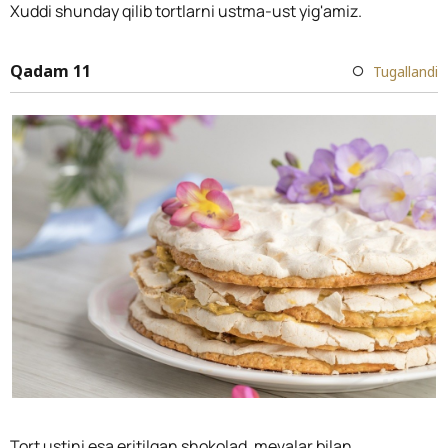
Xuddi shunday qilib tortlarni ustma-ust yig'amiz.
Qadam 11
Tugallandi
Tort ustini esa eritilgan shokolad, mevalar bilan