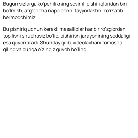
Bugun sizlarga ko’pchilikning sevimli pishiriqlaridan biri
bo’lmish, afg’oncha napoleonni tayyorlashni ko’rsatib
bermoqchimiz.
Bu pishiriq uchun kerakli masalliqlar har bir ro’zg’ordan
topilishi shubhasiz bo’lib, pishirish jarayonining soddaligi
esa quvontiradi. Shunday qilib, videolavhani tomosha
qiling va bunga o’zingiz guvoh bo’ling!