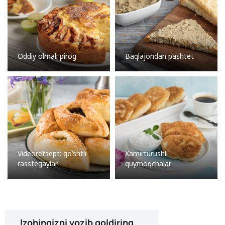
Oddiy olmali pirog
Baqlajondan pashtet
Videoretsept: go’shtli
Xamirturushli
rasstegaylar
quymoqchalar
Izohingizni yozib qoldiring