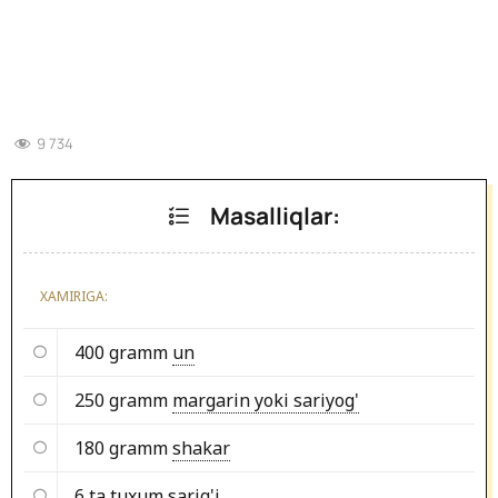
9 734
Masalliqlar:
XAMIRIGA:
400 gramm
un
250 gramm
margarin yoki sariyog'
180 gramm
shakar
6 ta
tuxum sarig'i