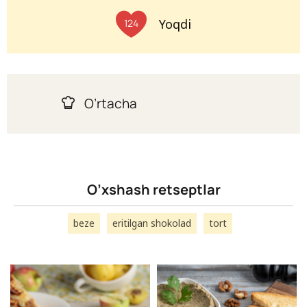
Yoqdi
124
O’rtacha
O’xshash retseptlar
beze
eritilgan shokolad
tort