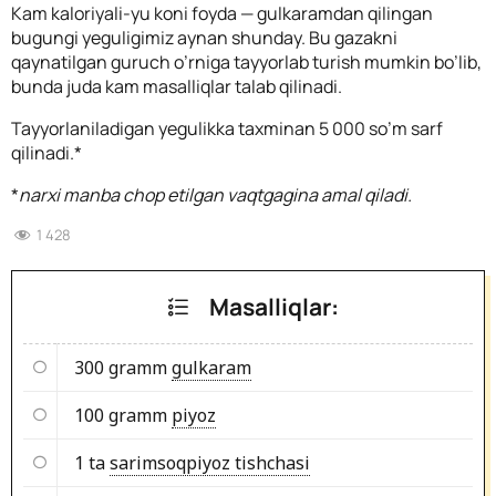
Kam kaloriyali-yu koni foyda — gulkaramdan qilingan
bugungi yeguligimiz aynan shunday. Bu gazakni
qaynatilgan guruch o’rniga tayyorlab turish mumkin bo’lib,
bunda juda kam masalliqlar talab qilinadi.
Tayyorlaniladigan yegulikka taxminan 5 000 so’m sarf
qilinadi.*
*
narxi manba chop etilgan vaqtgagina amal qiladi.
1 428
Masalliqlar:
300 gramm
gulkaram
100 gramm
piyoz
1 ta
sarimsoqpiyoz tishchasi