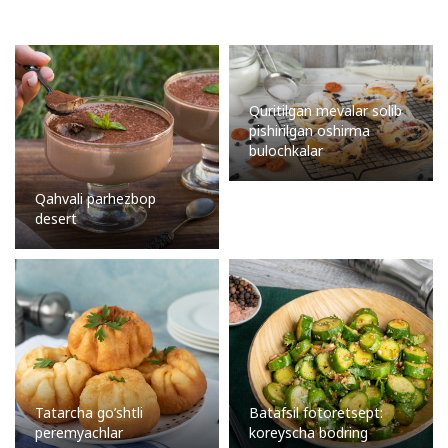
Quritilgan mevalar solib
pishirilgan oshirma
bulochkalar
Qahvali parhezbop
desert
Tatarcha go’shtli
Batafsil fotoretsept:
peremyachlar
koreyscha bodring