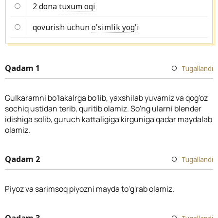
2 dona
tuxum oqi
qovurish uchun
o'simlik yog'i
Qadam 1
Tugallandi
Gulkaramni bo'lakalrga bo'lib, yaxshilab yuvamiz va qog'oz
sochiq ustidan terib, quritib olamiz. So'ng ularni blender
idishiga solib, guruch kattaligiga kirguniga qadar maydalab
olamiz.
Qadam 2
Tugallandi
Piyoz va sarimsoq piyozni mayda to'g'rab olamiz.
Qadam 3