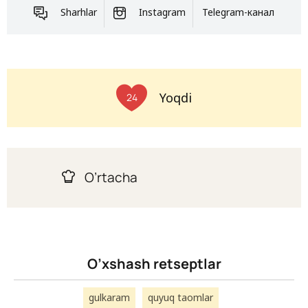
Sharhlar
Instagram
Telegram-канал
Yoqdi
24
O’rtacha
O’xshash retseptlar
gulkaram
quyuq taomlar