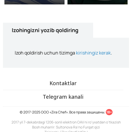
Izohingizni yozib qoldiring
Izoh qoldirish uchun tizimga
kirishingiz kerak
.
Kontaktlar
Telegram kanali
© 2017-2025 ООО «Zira Chef». Все права защищены.
18+
2017 yil 7-dekabrdagi 1206-sonli elektron OAV ni ro'yxatdan o'tkazish
Bosh muharrir: Sultonova Ra’no Furqat qizi