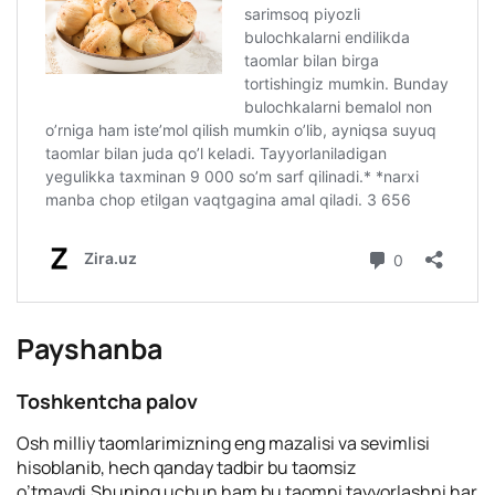
Payshanba
Toshkentcha palov
Osh milliy taomlarimizning eng mazalisi va sevimlisi
hisoblanib, hech qanday tadbir bu taomsiz
o’tmaydi.Shuning uchun ham bu taomni tayyorlashni har