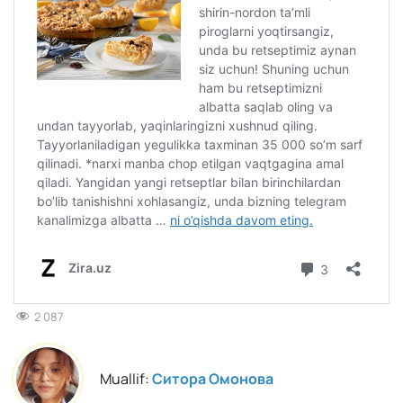
2 087
Muallif:
Ситора Омонова