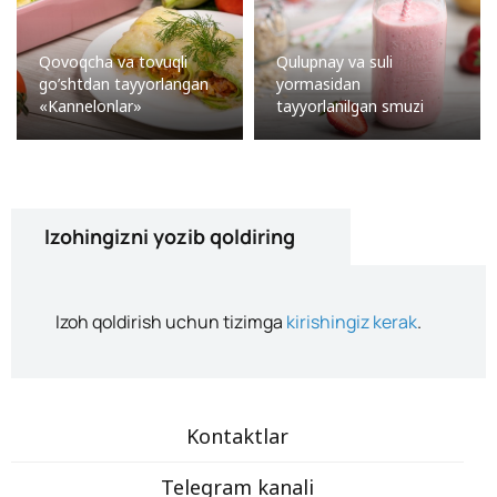
Qovoqcha va tovuqli
Qulupnay va suli
go’shtdan tayyorlangan
yormasidan
«Kannelonlar»
tayyorlanilgan smuzi
Izohingizni yozib qoldiring
Izoh qoldirish uchun tizimga
kirishingiz kerak
.
Kontaktlar
Telegram kanali