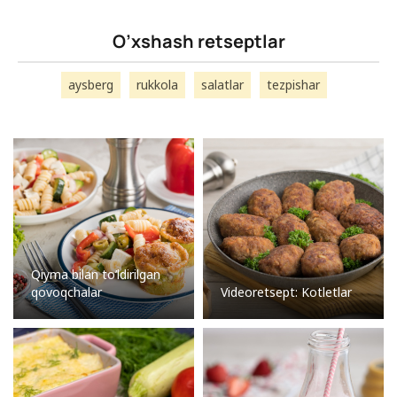
O’xshash retseptlar
aysberg
rukkola
salatlar
tezpishar
Qiyma bilan to’ldirilgan
qovoqchalar
Videoretsept: Kotletlar