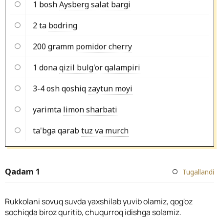
1 bosh
Aysberg salat bargi
2 ta
bodring
200 gramm
pomidor cherry
1 dona
qizil bulg'or qalampiri
3-4 osh qoshiq
zaytun moyi
yarimta
limon sharbati
ta'bga qarab
tuz va murch
Qadam 1
Tugallandi
Rukkolani sovuq suvda yaxshilab yuvib olamiz, qog'oz
sochiqda biroz quritib, chuqurroq idishga solamiz.