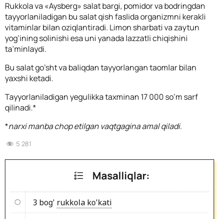
Rukkola va «Aysberg» salat bargi, pomidor va bodringdan
tayyorlaniladigan bu salat qish faslida organizmni kerakli
vitaminlar bilan oziqlantiradi. Limon sharbati va zaytun
yog’ining solinishi esa uni yanada lazzatli chiqishini
ta’minlaydi.
Bu salat go’sht va baliqdan tayyorlangan taomlar bilan
yaxshi ketadi.
Tayyorlaniladigan yegulikka taxminan 17 000 so’m sarf
qilinadi.*
*
narxi manba chop etilgan vaqtgagina amal qiladi.
5 281
Masalliqlar:
3 bog'
rukkola ko'kati