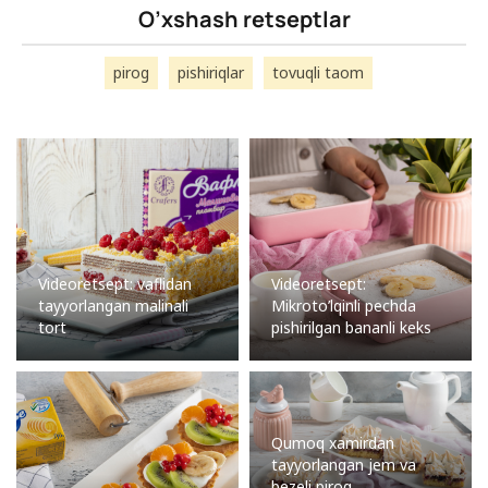
O’xshash retseptlar
pirog
pishiriqlar
tovuqli taom
Videoretsept: vaflidan
Videoretsept:
tayyorlangan malinali
Mikroto’lqinli pechda
tort
pishirilgan bananli keks
Qumoq xamirdan
tayyorlangan jem va
bezeli pirog