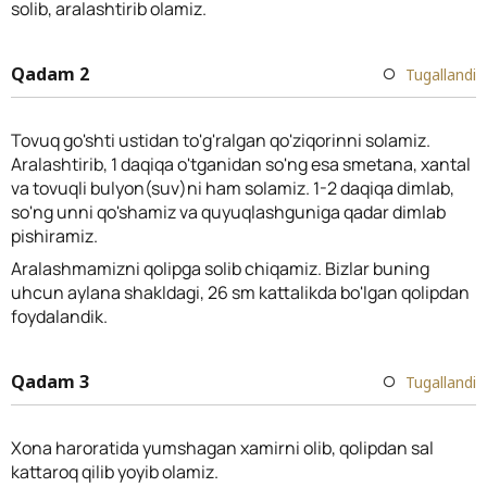
solib, aralashtirib olamiz.
Qadam 2
Tugallandi
Tovuq go'shti ustidan to'g'ralgan qo'ziqorinni solamiz.
Aralashtirib, 1 daqiqa o'tganidan so'ng esa smetana, xantal
va tovuqli bulyon(suv)ni ham solamiz. 1-2 daqiqa dimlab,
so'ng unni qo'shamiz va quyuqlashguniga qadar dimlab
pishiramiz.
Aralashmamizni qolipga solib chiqamiz. Bizlar buning
uhcun aylana shakldagi, 26 sm kattalikda bo'lgan qolipdan
foydalandik.
Qadam 3
Tugallandi
Xona haroratida yumshagan xamirni olib, qolipdan sal
kattaroq qilib yoyib olamiz.