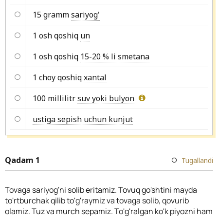
15 gramm
sariyog'
1 osh qoshiq
un
1 osh qoshiq
15-20 % li smetana
1 choy qoshiq
xantal
100 millilitr
suv yoki bulyon
ustiga sepish uchun kunjut
Qadam 1
Tugallandi
Tovaga sariyog'ni solib eritamiz. Tovuq go'shtini mayda
to'rtburchak qilib to'g'raymiz va tovaga solib, qovurib
olamiz. Tuz va murch sepamiz. To'g'ralgan ko'k piyozni ham