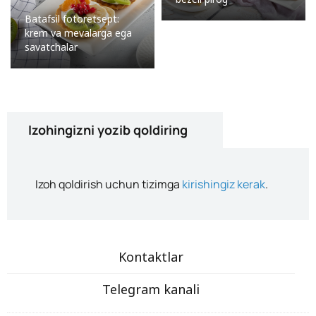
Batafsil fotoretsept:
krem va mevalarga ega
savatchalar
Izohingizni yozib qoldiring
Izoh qoldirish uchun tizimga
kirishingiz kerak
.
Kontaktlar
Telegram kanali