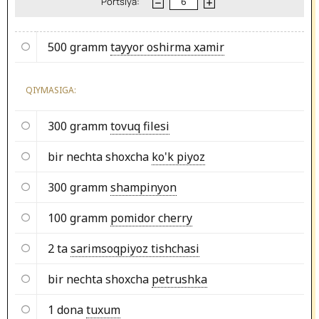
Portsiya:
500 gramm
tayyor oshirma xamir
QIYMASIGA:
300 gramm
tovuq filesi
bir nechta shoxcha
ko'k piyoz
300 gramm
shampinyon
100 gramm
pomidor cherry
2 ta
sarimsoqpiyoz tishchasi
bir nechta shoxcha
petrushka
1 dona
tuxum