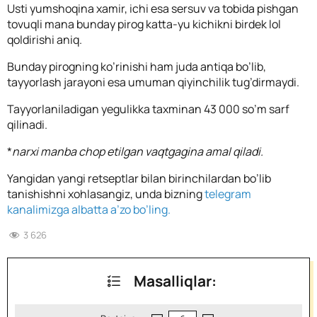
Usti yumshoqina xamir, ichi esa sersuv va tobida pishgan
tovuqli mana bunday pirog katta-yu kichikni birdek lol
qoldirishi aniq.
Bunday pirogning ko’rinishi ham juda antiqa bo’lib,
tayyorlash jarayoni esa umuman qiyinchilik tug’dirmaydi.
Tayyorlaniladigan yegulikka taxminan 43 000 so’m sarf
qilinadi.
*
narxi manba chop etilgan vaqtgagina amal qiladi.
Yangidan yangi retseptlar bilan birinchilardan bo’lib
tanishishni xohlasangiz, unda bizning
telegram
kanalimizga albatta a’zo bo’ling.
3 626
Masalliqlar: