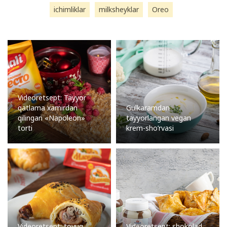
ichimliklar
milksheyklar
Oreo
Videoretsept: Tayyor
qatlama xamirdan
Gulkaramdan
qilingan «Napoleon»
tayyorlangan vegan
torti
krem-sho’rvasi
Videoretsept: tovuq
Videoretsept: shokolad