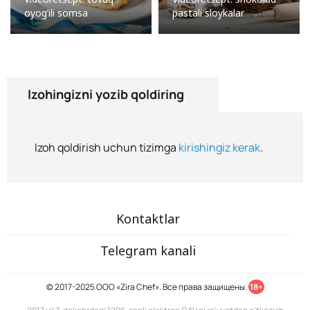
oyog’ili somsa
pastali sloykalar
Izohingizni yozib qoldiring
Izoh qoldirish uchun tizimga
kirishingiz kerak
.
Kontaktlar
Telegram kanali
© 2017-2025 ООО «Zira Chef». Все права защищены.
18+