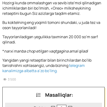
Hozirgi kunda ommalashgan va sevib iste’mol qilinadigan
ichimliklardan biri bo’lmish, «Oreo» milksheykining
retseptini bugun Siz azizlarga taqdim etamiz.
Bu koktelning eng yoqimli tomoni shundaki, u juda tez va
oson tayyorlaniladi!
Tayyorlaniladigan yegulikka taxminan 20 000 so’m sarf
qilinadi.
*
narxi manba chop etilgan vaqtgagina amal qiladi
Yangidan yangi retseptlar bilan birinchilardan bo’lib
tanishishni xohlasangiz, unda bizning
telegram
kanalimizga albatta a’zo bo’ling.
3 500
Masalliqlar: