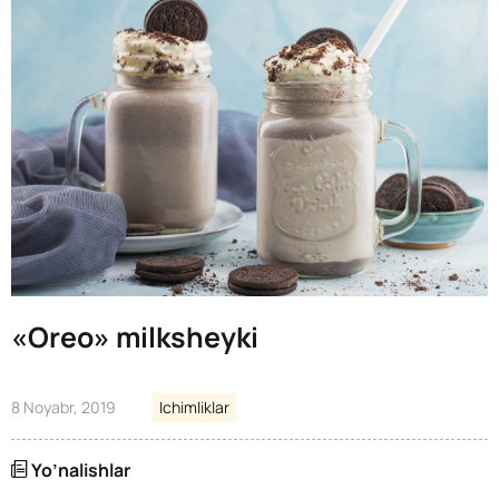
«Oreo» milksheyki
8 Noyabr, 2019
Ichimliklar
Yo’nalishlar