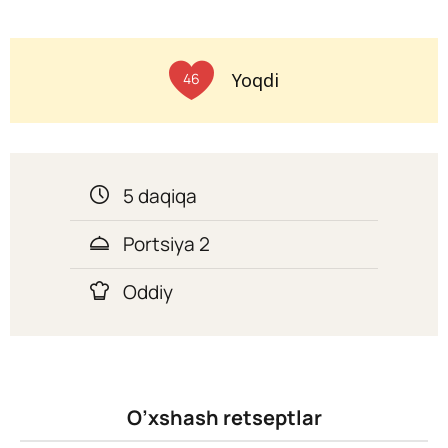
Yoqdi
46
5 daqiqa
Portsiya 2
Oddiy
O’xshash retseptlar