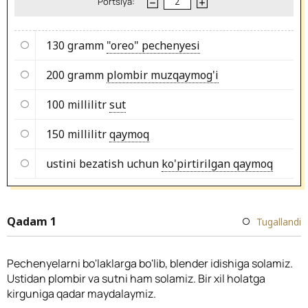
Portsiya:
130 gramm
"oreo" pechenyesi
200 gramm
plombir muzqaymog'i
100 millilitr
sut
150 millilitr
qaymoq
ustini bezatish uchun
ko'pirtirilgan qaymoq
Qadam 1
Tugallandi
Pechenyelarni bo'laklarga bo'lib, blender idishiga solamiz.
Ustidan plombir va sutni ham solamiz. Bir xil holatga
kirguniga qadar maydalaymiz.