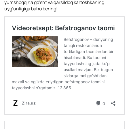
yumshoqqina go’sht va qarsildoq kartoshkaning
uyg’unligiga baho bering!