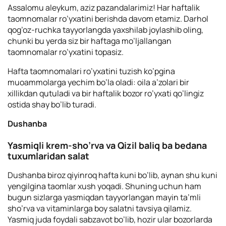
Assalomu aleykum, aziz pazandalarimiz! Har haftalik
taomnomalar ro’yxatini berishda davom etamiz. Darhol
qog’oz-ruchka tayyorlangda yaxshilab joylashib oling,
chunki bu yerda siz bir haftaga mo’ljallangan
taomnomalar ro’yxatini topasiz.
Hafta taomnomalari ro’yxatini tuzish ko’pgina
muoammolarga yechim bo’la oladi: oila a’zolari bir
xillikdan qutuladi va bir haftalik bozor ro’yxati qo’lingiz
ostida shay bo’lib turadi.
Dushanba
Yasmiqli krem-sho’rva va Qizil baliq ba bedana
tuxumlaridan salat
Dushanba biroz qiyinroq hafta kuni bo’lib, aynan shu kuni
yengilgina taomlar xush yoqadi. Shuning uchun ham
bugun sizlarga yasmiqdan tayyorlangan mayin ta’mli
sho’rva va vitaminlarga boy salatni tavsiya qilamiz.
Yasmiq juda foydali sabzavot bo’lib, hozir ular bozorlarda