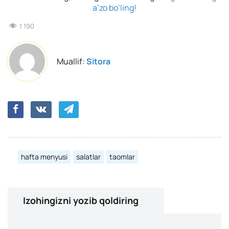
a’zo bo’ling!
1 190
Muallif:
Sitora
hafta menyusi
salatlar
taomlar
Izohingizni yozib qoldiring