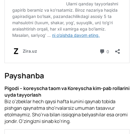
Payshanba
Pigodi – koreyscha taom va Koreyscha kim-pab rollarini
uyda tayyorlash
Biz o’zbeklar hech qaysi hafta kunini qaynab tobida
pishgan qaynatma sho’rvalarsiz umuman tasavvur
etolmaymiz. Sho’rva bilan issiqqina belyashilar esa oromi
jondir. O’zingizni sinab ko’ring.