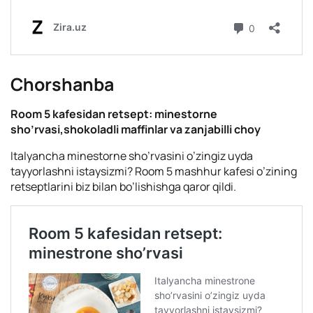
Сhorshanba
Room 5 kafesidan retsept: minestorne
sho’rvasi,shokoladli maffinlar va zanjabilli choy
Italyancha minestorne sho’rvasini o’zingiz uyda
tayyorlashni istaysizmi? Room 5 mashhur kafesi o’zining
retseptlarini biz bilan bo’lishishga qaror qildi.