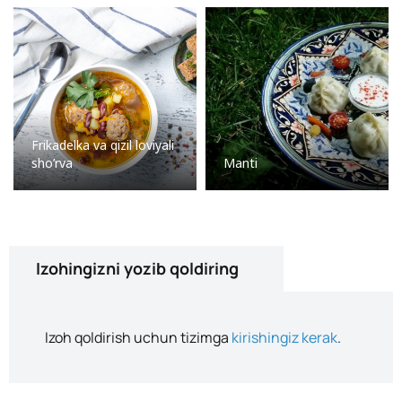
Frikadelka va qizil loviyali
sho’rva
Manti
Izohingizni yozib qoldiring
Izoh qoldirish uchun tizimga
kirishingiz kerak
.