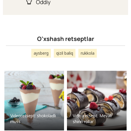
Oddiy
O’xshash retseptlar
aysberg
qizil baliq
rukkola
Videoretsept: shokoladli
Videoretsept: Mevali
muss
shirin rollar