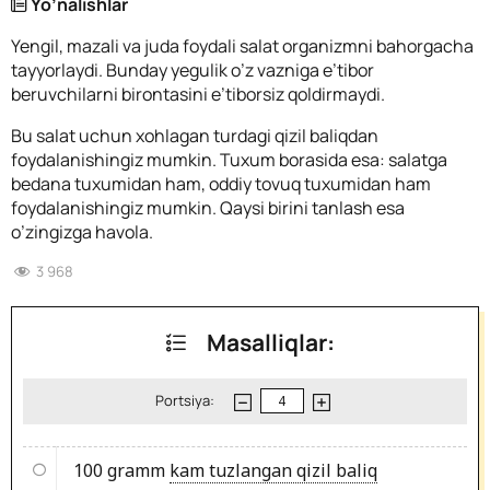
Yo’nalishlar
Yengil, mazali va juda foydali salat organizmni bahorgacha
tayyorlaydi. Bunday yegulik o’z vazniga e’tibor
beruvchilarni birontasini e’tiborsiz qoldirmaydi.
Bu salat uchun xohlagan turdagi qizil baliqdan
foydalanishingiz mumkin. Tuxum borasida esa: salatga
bedana tuxumidan ham, oddiy tovuq tuxumidan ham
foydalanishingiz mumkin. Qaysi birini tanlash esa
o’zingizga havola.
3 968
Masalliqlar:
Portsiya:
100 gramm
kam tuzlangan qizil baliq