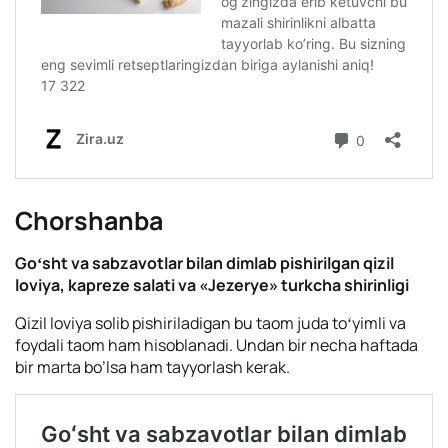
Сhorshanba
Goʻsht va sabzavotlar bilan dimlab pishirilgan qizil
loviya, kapreze salati va «Jezerye» turkcha shirinligi
Qizil loviya solib pishiriladigan bu taom juda toʻyimli va
foydali taom ham hisoblanadi. Undan bir necha haftada
bir marta bo’lsa ham tayyorlash kerak.