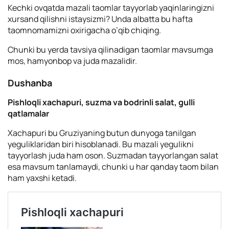
Kechki ovqatda mazali taomlar tayyorlab yaqinlaringizni
xursand qilishni istaysizmi? Unda albatta bu hafta
taomnomamizni oxirigacha o’qib chiqing.
Chunki bu yerda tavsiya qilinadigan taomlar mavsumga
mos, hamyonbop va juda mazalidir.
Dushanba
Pishloqli xachapuri, suzma va bodrinli salat, gulli
qatlamalar
Xachapuri bu Gruziyaning butun dunyoga tanilgan
yeguliklaridan biri hisoblanadi. Bu mazali yegulikni
tayyorlash juda ham oson. Suzmadan tayyorlangan salat
esa mavsum tanlamaydi, chunki u har qanday taom bilan
ham yaxshi ketadi.