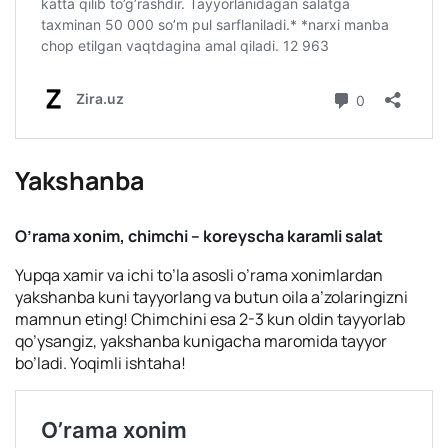
Yakshanba
O’rama xonim, chimchi – koreyscha karamli salat
Yupqa xamir va ichi to’la asosli o’rama xonimlardan
yakshanba kuni tayyorlang va butun oila a’zolaringizni
mamnun eting! Chimchini esa 2-3 kun oldin tayyorlab
qo’ysangiz, yakshanba kunigacha maromida tayyor
bo’ladi. Yoqimli ishtaha!