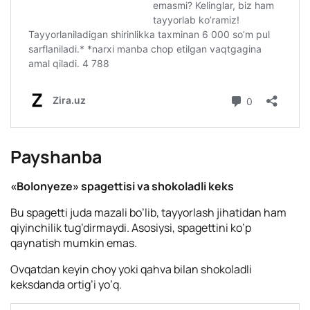
Payshanba
«Bolonyeze» spagettisi va shokoladli keks
Bu spagetti juda mazali bo’lib, tayyorlash jihatidan ham
qiyinchilik tug’dirmaydi. Asosiysi, spagettini ko’p
qaynatish mumkin emas.
Ovqatdan keyin choy yoki qahva bilan shokoladli
keksdanda ortig’i yo’q.