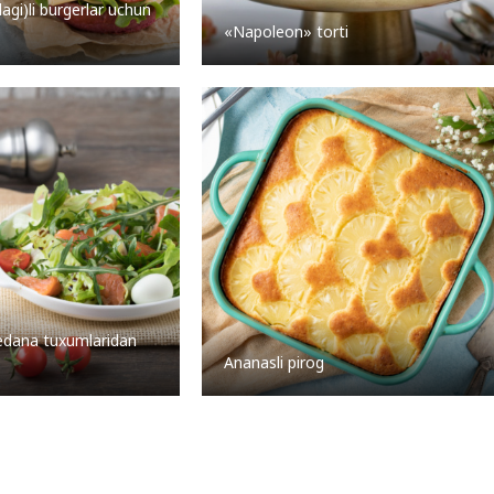
lagi)li burgerlar uchun
«Napoleon» torti
 bedana tuxumlaridan
Ananasli pirog