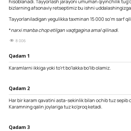
hisoblanadi. Tayyorlash jarayoni umuman qiyinchilik tug’
bizlarning afsonaviy retseptimiz bu ishni uddalashingizg
Tayyorlaniladigan yegulikka taxminan 15 000 so’m sarf qil
*
narxi manba chop etilgan vaqtgagina amal qilinadi.
8 006
Qadam 1
Karamlarni ikkiga yoki to'rt bo'lakka bo'lib olamiz.
Qadam 2
Har bir karam qavatini asta-sekinlik bilan ochib tuz sepib
Karamning qalin joylariga tuz ko'proq ketadi.
Qadam 3