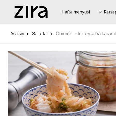
Hafta menyusi
Retse
Asosiy
Salatlar
Chimchi – koreyscha karamli