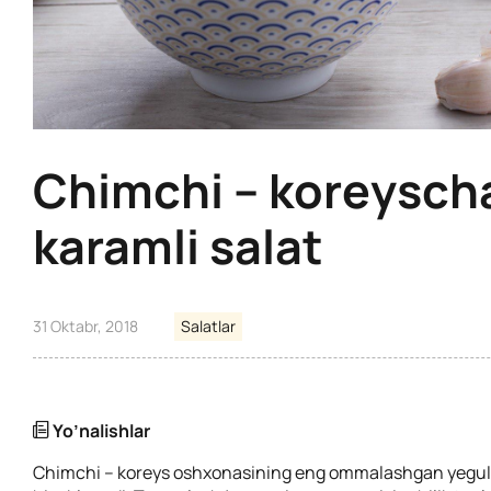
Chimchi – koreysch
karamli salat
31 Oktabr, 2018
Salatlar
Yo’nalishlar
Chimchi – koreys oshxonasining eng ommalashgan yegulik