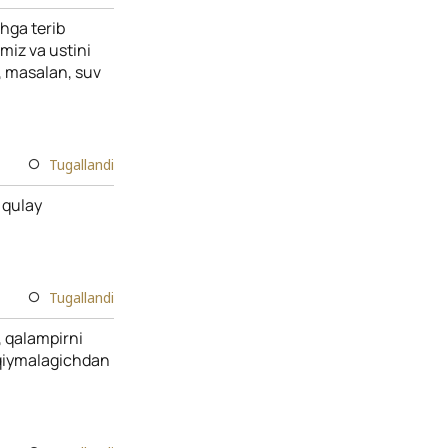
shga terib
iz va ustini
a, masalan, suv
Tugallandi
 qulay
Tugallandi
 qalampirni
tqiymalagichdan