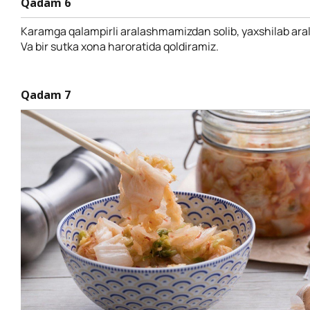
Qadam 6
Karamga qalampirli aralashmamizdan solib, yaxshilab aral
Va bir sutka xona haroratida qoldiramiz.
Qadam 7