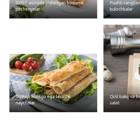
GOST asosida pishirilgan bodomli
Pushti rang(lav
pechenyelar
bulochkalar
Qizil baliq va
Tovuqli asosga ega lavashli
salat
naychalar