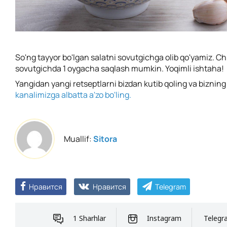
So'ng tayyor bo'lgan salatni sovutgichga olib qo'yamiz. Ch
sovutgichda 1 oygacha saqlash mumkin. Yoqimli ishtaha!
Yangidan yangi retseptlarni bizdan kutib qoling va biznin
kanalimizga albatta a'zo bo'ling.
Muallif:
Sitora
Нравится
Нравится
Telegram
1 Sharhlar
Instagram
Telegr