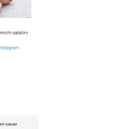
imchi salatini
g
telegram
am-канал