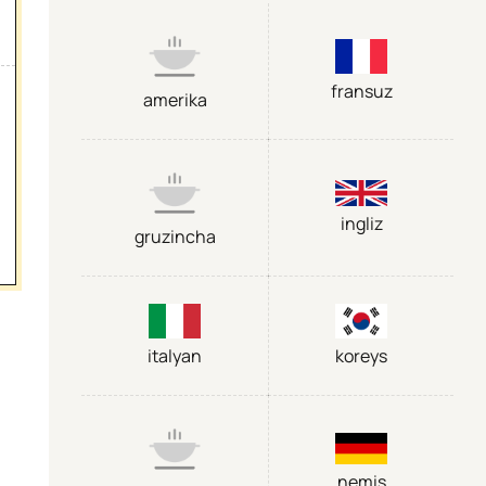
fransuz
amerika
ingliz
gruzincha
italyan
koreys
nemis