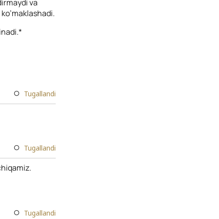
dirmaydi va
a ko’maklashadi.
inadi.*
Tugallandi
Tugallandi
 chiqamiz.
Tugallandi