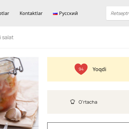
ptlar
Kontaktlar
Русский
 salat
Yoqdi
94
O’rtacha