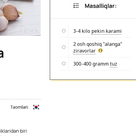
Masalliqlar:
3-4 kilo
pekin karami
2 osh qoshiq "alanga"
a
ziravorlar
300-400 gramm
tuz
Taomlari:
laridan biri