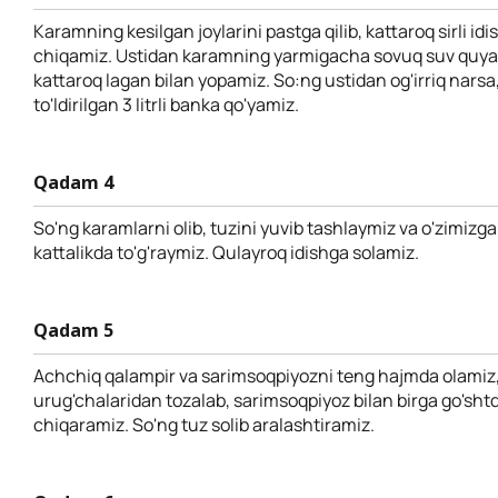
Karamning kesilgan joylarini pastga qilib, kattaroq sirli idi
chiqamiz. Ustidan karamning yarmigacha sovuq suv quyam
kattaroq lagan bilan yopamiz. So:ng ustidan og'irriq nars
to'ldirilgan 3 litrli banka qo'yamiz.
Qadam 4
So'ng karamlarni olib, tuzini yuvib tashlaymiz va o'zimizga
kattalikda to'g'raymiz. Qulayroq idishga solamiz.
Qadam 5
Achchiq qalampir va sarimsoqpiyozni teng hajmda olamiz,
urug'chalaridan tozalab, sarimsoqpiyoz bilan birga go'sh
chiqaramiz. So'ng tuz solib aralashtiramiz.