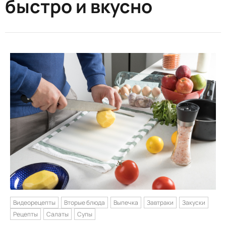
быстро и вкусно
Видеорецепты
Вторые блюда
Выпечка
Завтраки
Закуски
Рецепты
Салаты
Супы