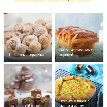
Пирог «гармошка» с
Творожные сердечки
корицей
Открытый пирог с
Шоколадный фадж
сыром и яйцом